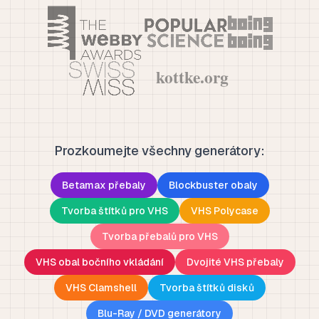
Prozkoumejte všechny generátory:
Betamax přebaly
Blockbuster obaly
Tvorba štítků pro VHS
VHS Polycase
Tvorba přebalů pro VHS
VHS obal bočního vkládání
Dvojité VHS přebaly
VHS Clamshell
Tvorba štítků disků
Blu-Ray / DVD generátory