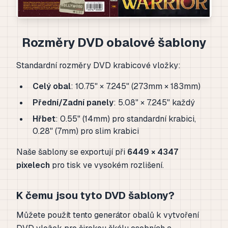
Rozměry DVD obalové šablony
Standardní rozměry DVD krabicové vložky:
Celý obal
: 10.75" × 7.245" (273mm × 183mm)
Přední/Zadní panely
: 5.08" × 7.245" každý
Hřbet
: 0.55" (14mm) pro standardní krabici,
0.28" (7mm) pro slim krabici
Naše šablony se exportují při
6449 × 4347
pixelech
pro tisk ve vysokém rozlišení.
K čemu jsou tyto DVD šablony?
Můžete použít tento generátor obalů k vytvoření