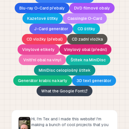
Blu-ray O-Card přebaly
DVD filmové obaly
Kazetové štítky
Cassingle O-Card
J-Card generátor
CD štítky
CD vložky (přebal)
CD zadní vložka
Vinylové etikety
Vinylový obal (přední)
Vnitřní obal na vinyl
Štítek na MiniDisc
MiniDisc celoplošný štítek
Generátor krabic na karty
3D text generátor
What the Google Font
Hi, I'm Tex and I made this website! I'm
making a bunch of cool projects that you