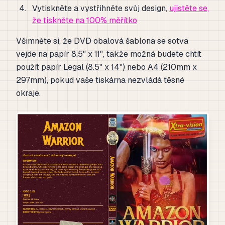
Vytiskněte a vystřihněte svůj design,
ujistěte se,
že tiskněte na 100% měřítko
Všimněte si, že DVD obalová šablona se sotva
vejde na papír 8.5" x 11", takže možná budete chtít
použít papír Legal (8.5" x 14") nebo A4 (210mm x
297mm), pokud vaše tiskárna nezvládá těsné
okraje.