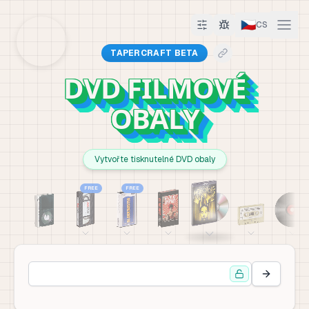
🇨🇿
CS
TAPERCRAFT BETA
DVD FILMOVÉ
OBALY
Vytvořte tisknutelné DVD obaly
FREE
FREE