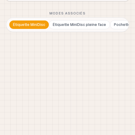
MODES ASSOCIÉS
Étiquette MiniDisc
Étiquette MiniDisc pleine face
Pochette Mi