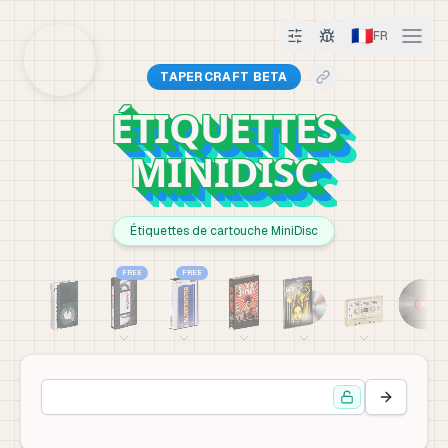
🇫🇷
FR
TAPERCRAFT BETA
ÉTIQUETTES
MINIDISC
Étiquettes de cartouche MiniDisc
FREE
FREE