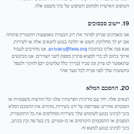
השיפוט האישית ולמקום השיפוט של בתי משפט אלה.
19. יישוב סכסוכים
אנו מאמינים שניתן לפתור את רוב הבעיות באמצעות תקשורת פתוחה.
אם יש לך מחלוקת, חשש או תלונה בנוגע לתנאים אלה או לשירות,
אנא פנה אלינו בכתובת
privacy@texs.org
.
אנו מחויבים לעבוד
איתך בתום לב כדי למצוא פתרון מספק לשני הצדדים. אנו מבקשים
שתאפשר לנו פרק זמן סביר (בדרך כלל שלושים יום) לחקור ולטפל
בחששות שלך לפני פנייה לכל סעד אחר.
20. ההסכם המלא
תנאים אלה, יחד עם מדיניות הפרטיות שלנו וכל הודעות משפטיות או
הסכמים אחרים שפורסמו על ידנו בשירות, מהווים את ההסכם המלא
בינך לבינינו בנוגע לשימוש שלך בשירות ומחליפים את כל התקשורת,
המצגים או ההסכמים הקודמים או בו-זמניים, בין בעל פה ובין בכתב,
בינך לבינינו בנוגע לנושא זה.