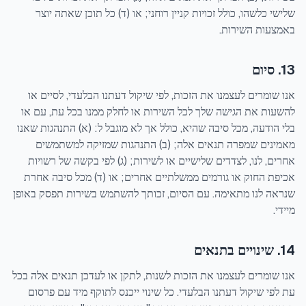
שלישי כלשהו, כולל זכויות קניין רוחני; או (ד) כל תוכן שאתה יוצר
באמצעות השירות.
13. סיום
אנו שומרים לעצמנו את הזכות, לפי שיקול דעתנו הבלעדי, לסיים או
להשעות את הגישה שלך לכל השירות או לחלק ממנו בכל עת, עם או
בלי הודעה, מכל סיבה שהיא, כולל אך לא מוגבל ל: (א) התנהגות שאנו
מאמינים שמפרה תנאים אלה; (ב) התנהגות שמזיקה למשתמשים
אחרים, לנו, לצדדים שלישיים או לשירות; (ג) לפי בקשה של רשויות
אכיפת החוק או גורמים ממשלתיים אחרים; או (ד) מכל סיבה אחרת
שנראה לנו מתאימה. עם הסיום, זכותך להשתמש בשירות תפסק באופן
מיידי.
14. שינויים בתנאים
אנו שומרים לעצמנו את הזכות לשנות, לתקן או לעדכן תנאים אלה בכל
עת לפי שיקול דעתנו הבלעדי. כל שינוי ייכנס לתוקף מיד עם פרסום