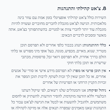
8. צ'אט קהילתי והתנהגות
השירות כולל צ'אט קהילתי אופציונלי בזמן אמת עם עוזר בינה
מלאכותית. הגישה לצ'אט מוגבלת לחברים מחוברים ועשויה להיות
מוגבלת עוד יותר לחברי צוות או למנויים. בהשתתפותך בצ'אט, אתה
מאשר ומסכים לדברים הבאים:
כללי ההתנהגות:
תנהג בכבוד כלפי אחרים ולא תפרסם תוכן
מטריד, שנוא, מאיים, מכפיש, מגונה, בעל אופי מיני מפורש או בלתי
הולם בדרך אחרת, ולא תפרסם דואר זבל, פרסומות, מכתבי
שרשרת או תוכן בלתי חוקי
אין תוכן פרטי או מפר:
לא תפרסם מידע אישי או סודי של אנשים
אחרים, או כל תוכן שאין לך זכות לשתף, לרבות תוכן המפר את
זכויות הקניין הרוחני או הפרטיות של אחרים
ניהול ופיקוח:
אנו והמנהלים שלנו רשאים, לפי שיקול דעתנו
הבלעדי וללא הודעה מוקדמת, להסיר הודעות, להשתיק או לחסום
משתמשים, ולהגביל, להשעות או לבטל את הגישה לצ'אט עבור כל
התנהגות שאנו מאמינים שמפרה תנאים אלה או מזיקה לקהילה או