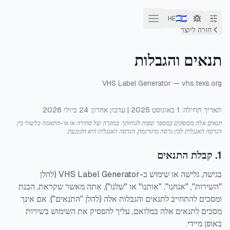
🇮🇱
HE
חזרה ליוצר
תנאים והגבלות
VHS Label Generator — vhs.texs.org
תאריך תחילה: 1 באוגוסט 2025 | עדכון אחרון: 24 ביולי 2026
תנאים אלה מסופקים במספר שפות לנוחותך. במקרה של סתירה או אי-התאמה כלשהי בין
הגרסה האנגלית לבין גרסה מתורגמת, הגרסה האנגלית היא הקובעת.
1. קבלת התנאים
בגישה, גלישה או שימוש ב-VHS Label Generator (להלן
"השירות", "אנחנו", "אותנו" או "שלנו"), אתה מאשר שקראת, הבנת
ומסכים להתחייב לתנאים והגבלות אלה (להלן "התנאים"). אם אינך
מסכים לתנאים אלה במלואם, עליך להפסיק את השימוש בשירות
באופן מיידי.