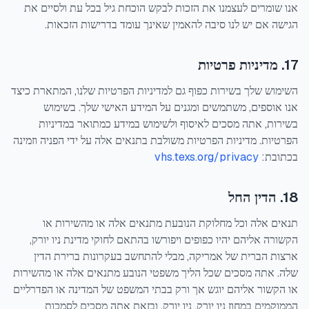
אנו שומרים לעצמנו את הזכות לבקש הוכחת גיל בכל עת ולסיים את
הגישה אם יש לנו סיבה להאמין שאינך עומד בדרישות הזכאות.
17. מדיניות פרטיות
השימוש שלך בשירות כפוף גם למדיניות הפרטיות שלנו, המתארת כיצד
אנו אוספים, משתמשים ומגנים על המידע האישי שלך. בשימוש
בשירות, אתה מסכים לאיסוף ולשימוש במידע כמתואר במדיניות
הפרטיות. מדיניות הפרטיות משולבת בתנאים אלה על ידי הפניה וזמינה
בכתובת:
vhs.texs.org/privacy
18. הדין החל
תנאים אלה וכל מחלוקת הנובעת מתנאים אלה או מהשירות או
הקשורה אליהם יהיו כפופים ויפורשו בהתאם לחוקי מדינת ניו יורק,
ארצות הברית של אמריקה, מבלי להתחשב בעקרונות ברירת הדין
שלה. אתה מסכים שכל הליך משפטי הנובע מתנאים אלה או מהשירות
או הקשור אליהם יוגש אך ורק בבתי המשפט של המדינה או הפדרליים
הממוקמים במחוז ניו יורק, ניו יורק, ובזאת אתה מסכים לסמכות