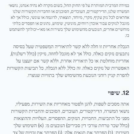
במידה המרבית המותרת על פי החוק החל, בשום מקרה לא נהיה אנחנו, נושאי
המשרה שלנו, הדירקטורים, העובדים, הסוכנים או החברות הקשורות שלנו
אחראים לכל נזק עקיף, מקרי, מיוחד, תוצאתי, לדוגמה או עונשי, כולל אך לא
מוגבל לנזקים עבור אובדן רווחים, מוניטין, שימוש, נתונים או הפסדים בלתי
מוחשיים אחרים, הנובעים מהשימוש שלך בשירות או מאי-יכולתך להשתמש
בו.
הגבלת אחריות זו חלה ללא קשר לתיאוריה המשפטית שעל בסיסה
נתבעים נזקים כאלה, כולל אך לא מוגבל לחוזה, נזיקין (כולל רשלנות),
אחריות מוחלטת או כל תיאוריה אחרת, וללא קשר אם יועצנו על
האפשרות של נזקים כאלה. זה כולל, ללא הגבלה, כל תביעות הקשורות
להפרת קניין רוחני הנובעת מהשימוש שלך בתוויות שנוצרו.
12. שיפוי
אתה מסכים לשפות, להגן ולפטור מאחריות את השירות, מפעיליו,
נושאי המשרה, הדירקטורים, העובדים, הסוכנים והחברות הקשורות
מפני כל התביעות, החבויות, הנזקים, ההפסדים, העלויות וההוצאות
(כולל שכר טרחת עורכי דין סבירים) הנובעים מ: (א) השימוש שלך
בשירות; (ב) הפרתך את תנאים אלה; (ג) הפרתך את זכויות של צד