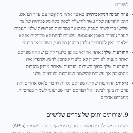
לשירות
עוזר הבינה המלאכותית:
כאשר אתה מתקשר עם עוזר הצ'אט,
תוכן ההודעה שלך עשוי להישלח לספק בינה מלאכותית של צד
שלישי כדי ליצור תגובה, כמתואר במדיניות הפרטיות שלנו. תגובות
העוזר נוצרות באופן אוטומטי, עשויות להיות לא מדויקות או לא
מלאות, ואין להסתמך עליהן כייעוץ מקצועי, משפטי או פיננסי
ההודעות שלך:
אתה אחראי באופן בלעדי לתוכן שאתה מפרסם,
ואתה מעניק לנו רישיון לא בלעדי לאחסן, להציג ולהפיץ את
ההודעות שלך בתוך השירות. הודעות שאתה מוחק מוסרות
מהתצוגה אך עשויות להישמר במערכות ובגיבויים שלנו
נראות:
ההודעות שאתה מפרסם גלויות לחברי צ'אט אחרים ואינן
פרטיות בינך לבינינו. אל תפרסם דבר שברצונך לשמור בפרטיות
מחברים אחרים
9. שירותים ותוכן של צדדים שלישיים
השירות משתלב עם ומאחזר תוכן מממשקי תכנות יישומים (APIs)
ושירותים שונים של צדדים שלישיים. השימוש שלך בתוכן שהתקבל