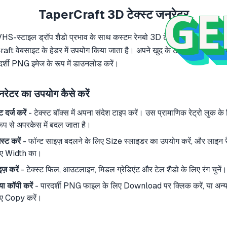
GE
TaperCraft 3D टेक्स्ट जनरेटर
ो VHS-स्टाइल ड्रॉप शैडो प्रभाव के साथ कस्टम रेनबो 3D टेक्स्ट बनाएं। यह वही टे
aft वेबसाइट के हेडर में उपयोग किया जाता है। अपने खुद के टाइटल, हेडलाइन य
ारदर्शी PNG इमेज के रूप में डाउनलोड करें।
नरेटर का उपयोग कैसे करें
 दर्ज करें
- टेक्स्ट बॉक्स में अपना संदेश टाइप करें। उस प्रामाणिक रेट्रो लुक के 
ूप से अपरकेस में बदल जाता है।
्ट करें
- फॉन्ट साइज़ बदलने के लिए Size स्लाइडर का उपयोग करें, और लाइन रै
िए Width का।
ज़ करें
- टेक्स्ट फिल, आउटलाइन, मिडल ग्रेडिएंट और टेल शैडो के लिए रंग चुनें।
ा कॉपी करें
- पारदर्शी PNG फाइल के लिए Download पर क्लिक करें, या अन्य ऐप्
िए Copy करें।