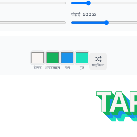
चौड़ाई
:
500
px
यादृच्छिक
टेक्स्ट
आउटलाइन
मध्य
पूंछ
TA