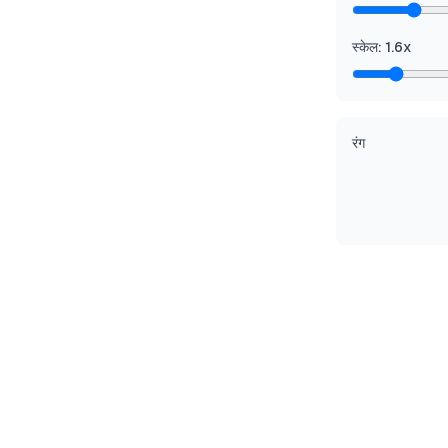
स्केल
:
1.6
x
रंग