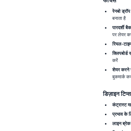
फीचर्स
रेनबो ड्रॉप
बनाता है
पारदर्शी बै
पर लेयर कर
रियल-टाइम प
क्लिपबोर्ड स
करें
शेयर करने
बुकमार्क कर
डिज़ाइन टिप्स
कंट्रास्ट महत
प्रभाव के ल
लाइन ब्रेक