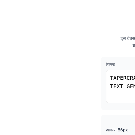
इस वेबसा
ब
टेक्स्ट
आकार
:
56
px