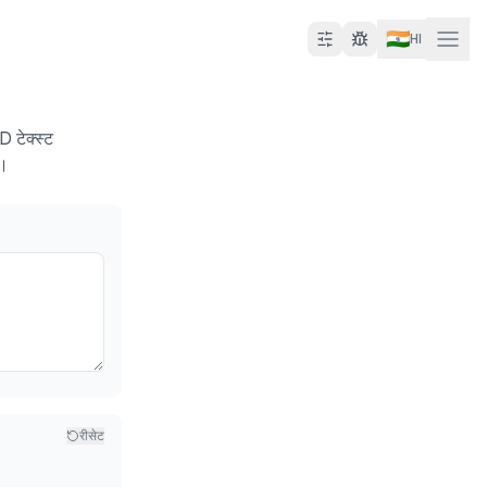
🇮🇳
HI
D टेक्स्ट
ं।
रीसेट