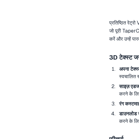
प्रतिष्ठित रेट्र
जो पूरी TaperCr
करें और उन्हें प
3D टेक्स्ट ज
अपना टेक्स्ट
स्वचालित र
साइज़ एडजस
करने के ल
रंग कस्टमाइ
डाउनलोड य
करने के ल