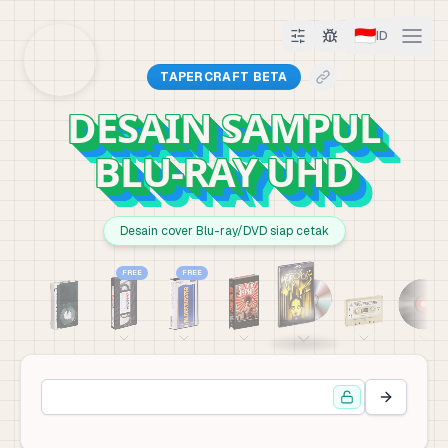
🇮🇩
ID
TAPERCRAFT BETA
DESAIN SAMPUL
BLU-RAY UHD
Desain cover Blu-ray/DVD siap cetak
FREE
FREE