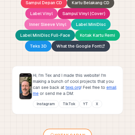
Sampul Depan CD
Kartu Belakang CD
Label Vinyl
Sampul Vinyl (Cover)
Inner Sleeve Vinyl
Label MiniDisc
Label MiniDisc Full-Face
Kotak Kartu Remi
Teks 3D
What the Google Font
Hi, I'm Tex and I made this website! I'm
making a bunch of cool projects that you
can see back at
texs.org
!
Feel free to
email
me
or send me a DM:
Instagram
TikTok
YT
X