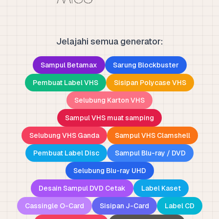
Jelajahi semua generator:
Sampul Betamax
Sarung Blockbuster
Pembuat Label VHS
Sisipan Polycase VHS
Selubung Karton VHS
Sampul VHS muat samping
Selubung VHS Ganda
Sampul VHS Clamshell
Pembuat Label Disc
Sampul Blu-ray / DVD
Selubung Blu-ray UHD
Desain Sampul DVD Cetak
Label Kaset
Cassingle O-Card
Sisipan J-Card
Label CD