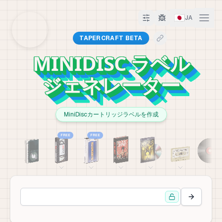
🇯🇵
JA
TAPERCRAFT BETA
MINIDISC ラベル
ジェネレーター
MiniDiscカートリッジラベルを作成
FREE
FREE