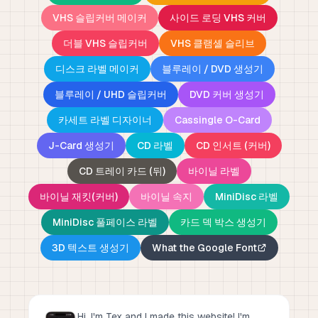
VHS 슬립커버 메이커
사이드 로딩 VHS 커버
더블 VHS 슬립커버
VHS 클램셸 슬리브
디스크 라벨 메이커
블루레이 / DVD 생성기
블루레이 / UHD 슬립커버
DVD 커버 생성기
카세트 라벨 디자이너
Cassingle O-Card
J-Card 생성기
CD 라벨
CD 인서트 (커버)
CD 트레이 카드 (뒤)
바이닐 라벨
바이닐 재킷(커버)
바이닐 속지
MiniDisc 라벨
MiniDisc 풀페이스 라벨
카드 덱 박스 생성기
3D 텍스트 생성기
What the Google Font
Hi, I'm Tex and I made this website! I'm