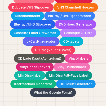
Dubbele VHS Slipcover
VHS Clamshell Hoezen
Disclabelmaker
Blu-ray / DVD-generatoren
Blu-ray /UHD Slipcover
DVD Hoes Generator
Cassette Label Ontwerper
Cassingle O-Card
J-Card-generator
CD-labels
CD Inlegvellen (Cover)
CD Lade Kaart (Achterkant)
Vinyl-labels
Vinyl-hoes (cover)
Vinyl-binnenhoes
MiniDisc-label
MiniDisc Full-Face Label
Kaartendoos Generator
3D Tekst Generator
What the Google Font