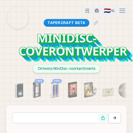
🇳🇱
NL
TAPERCRAFT BETA
MINIDISC-
COVERONTWERPER
Ontwerp MiniDisc-voorkantinserts
FREE
FREE