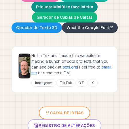
Etiqueta MiniDisc face inteira
Gerador de Caixas de Cartas
Gerador de Texto 3D
What the Google Font
Hi, I'm Tex and I made this website! I'm
making a bunch of cool projects that you
can see back at
texs.org
!
Feel free to
email
me
or send me a DM:
Instagram
TikTok
YT
X
CAIXA DE IDEIAS
REGISTRO DE ALTERAÇÕES