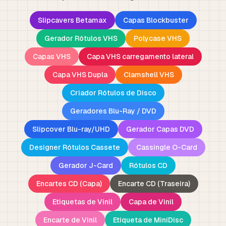
Slipcavers Betamax
Capas Blockbuster
Gerador Rótulos VHS
Polycase VHS
Capas VHS
Capa VHS carregamento lateral
Capa VHS Dupla
Clamshell VHS
Criador Rótulos de Disco
Geradores Blu-Ray / DVD
Slipcover Blu-ray/UHD
Gerador Capas DVD
Designer Rótulos Cassete
Cassingle O-Card
Gerador J-Card
Rótulos CD
Encartes CD (Capa)
Encarte CD (Traseira)
Etiquetas de Vinil
Capa de Vinil
Encarte de Vinil
Etiqueta de MiniDisc