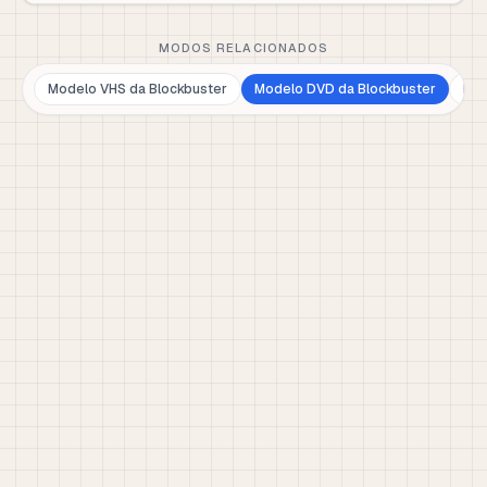
MODOS RELACIONADOS
Modelo VHS da Blockbuster
Modelo DVD da Blockbuster
Blo