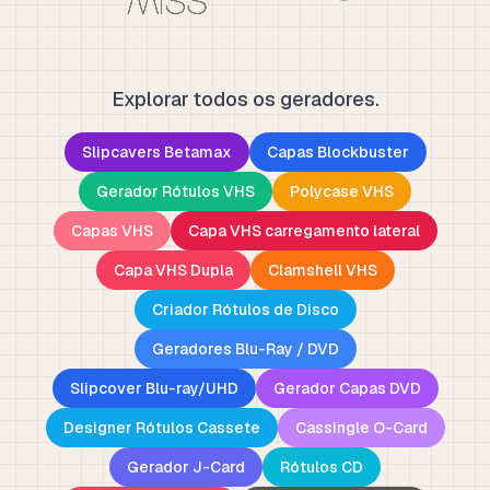
Explorar todos os geradores.
Slipcavers Betamax
Capas Blockbuster
Gerador Rótulos VHS
Polycase VHS
Capas VHS
Capa VHS carregamento lateral
Capa VHS Dupla
Clamshell VHS
Criador Rótulos de Disco
Geradores Blu-Ray / DVD
Slipcover Blu-ray/UHD
Gerador Capas DVD
Designer Rótulos Cassete
Cassingle O-Card
Gerador J-Card
Rótulos CD