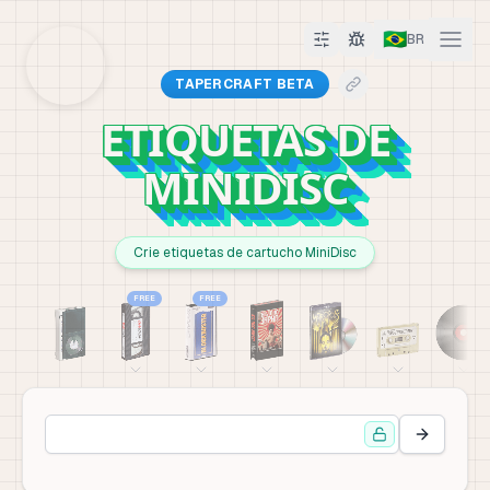
🇧🇷
BR
TAPERCRAFT BETA
ETIQUETAS DE
MINIDISC
Crie etiquetas de cartucho MiniDisc
FREE
FREE