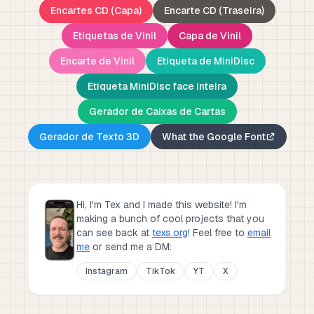
Encartes CD (Capa)
Encarte CD (Traseira)
Etiquetas de Vinil
Capa de Vinil
Encarte de Vinil
Etiqueta de MiniDisc
Etiqueta MiniDisc face inteira
Gerador de Caixas de Cartas
Gerador de Texto 3D
What the Google Font
Hi, I'm Tex and I made this website! I'm
making a bunch of cool projects that you
can see back at
texs.org
!
Feel free to
email
me
or send me a DM:
Instagram
TikTok
YT
X