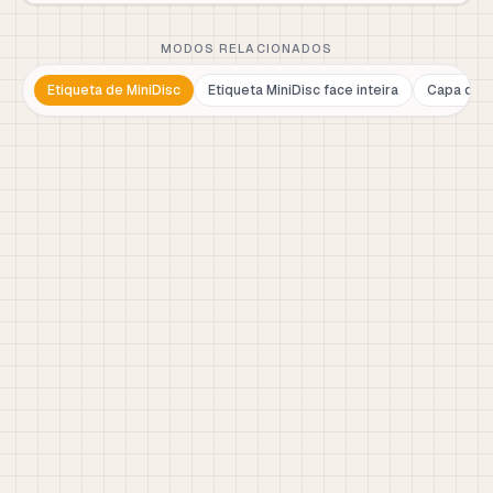
MODOS RELACIONADOS
Etiqueta de MiniDisc
Etiqueta MiniDisc face inteira
Capa de M