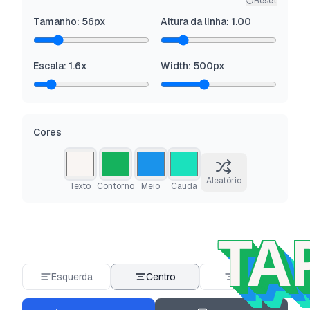
Reset
Tamanho
:
56
px
Altura da linha
:
1.00
Escala
:
1.6
x
Width
:
500
px
Cores
Aleatório
Texto
Contorno
Meio
Cauda
TA
Esquerda
Centro
Direita