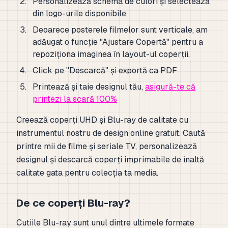
Personalizează schema de culori și selectează
din logo-urile disponibile
Deoarece posterele filmelor sunt verticale, am
adăugat o funcție "Ajustare Copertă" pentru a
repoziționa imaginea în layout-ul coperții.
Click pe "Descarcă" și exportă ca PDF
Printează și taie designul tău,
asigură-te că
printezi la scară 100%
Creează coperți UHD și Blu-ray de calitate cu
instrumentul nostru de design online gratuit. Caută
printre mii de filme și seriale TV, personalizează
designul și descarcă coperți imprimabile de înaltă
calitate gata pentru colecția ta media.
De ce coperți Blu-ray?
Cutiile Blu-ray sunt unul dintre ultimele formate