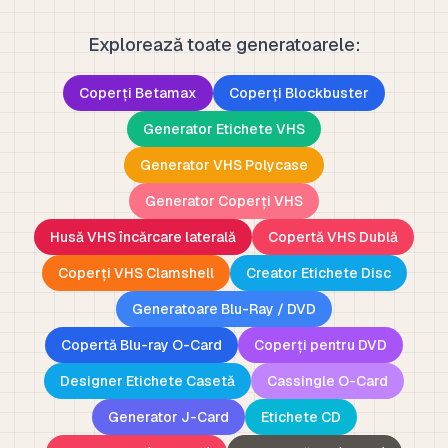
Explorează toate generatoarele:
Coperți Betamax
Coperți Blockbuster
Generator Etichete VHS
Generator VHS Polycase
Generator Coperți VHS
Husă VHS încărcare laterală
Copertă VHS Dublă
Coperți VHS Clamshell
Creator Etichete Disc
Generatoare Blu-Ray / DVD
Copertă Blu-ray O-Card
Coperți pentru DVD
Designer Etichete Casetă
Cassingle O-Card
Generator J-Card
Etichete CD