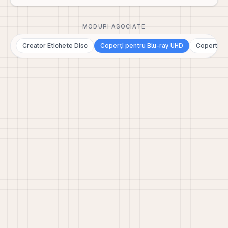
MODURI ASOCIATE
Creator Etichete Disc
Coperți pentru Blu-ray UHD
Copertă B