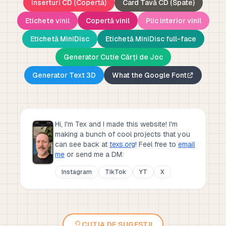
Inserturi CD (Copertă)
Card Tavă CD (Spate)
Etichete vinil
Copertă vinil
Plic interior vinil
Etichetă MiniDisc
Etichetă MiniDisc full-face
Generator Cutie Cărți de Joc
Generator Text 3D
What the Google Font
Hi, I'm Tex and I made this website! I'm
making a bunch of cool projects that you
can see back at
texs.org
!
Feel free to
email
me
or send me a DM:
Instagram
TikTok
YT
X
CUTIA DE SUGESTII