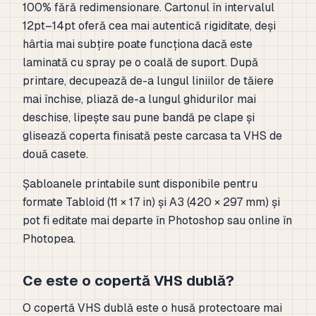
100% fără redimensionare. Cartonul în intervalul
12pt–14pt oferă cea mai autentică rigiditate, deși
hârtia mai subțire poate funcționa dacă este
laminată cu spray pe o coală de suport. După
printare, decupează de-a lungul liniilor de tăiere
mai închise, pliază de-a lungul ghidurilor mai
deschise, lipește sau pune bandă pe clape și
glisează coperta finisată peste carcasa ta VHS de
două casete.
Șabloanele printabile sunt disponibile pentru
formate Tabloid (11 × 17 in) și A3 (420 × 297 mm) și
pot fi editate mai departe în Photoshop sau online în
Photopea.
Ce este o copertă VHS dublă?
O copertă VHS dublă este o husă protectoare mai