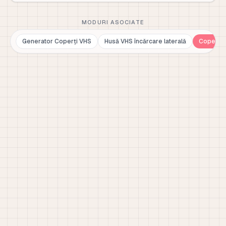
MODURI ASOCIATE
Generator Coperți VHS
Husă VHS încărcare laterală
Copertă 