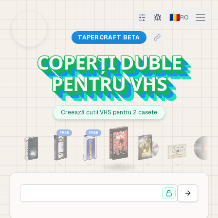
🇷🇴
RO
TAPERCRAFT BETA
COPERȚI DUBLE
PENTRU VHS
Creează cutii VHS pentru 2 casete
FREE
FREE