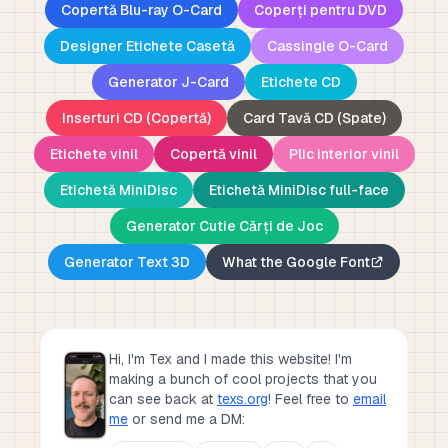
Copertă Blu-ray O-Card
Coperți pentru DVD
Designer Etichete Casetă
Cassingle O-Card
Generator J-Card
Etichete CD
Inserturi CD (Copertă)
Card Tavă CD (Spate)
Etichete vinil
Copertă vinil
Plic interior vinil
Etichetă MiniDisc
Etichetă MiniDisc full-face
Generator Cutie Cărți de Joc
Generator Text 3D
What the Google Font
Hi, I'm Tex and I made this website! I'm
making a bunch of cool projects that you
can see back at
texs.org
!
Feel free to
email
me
or send me a DM: