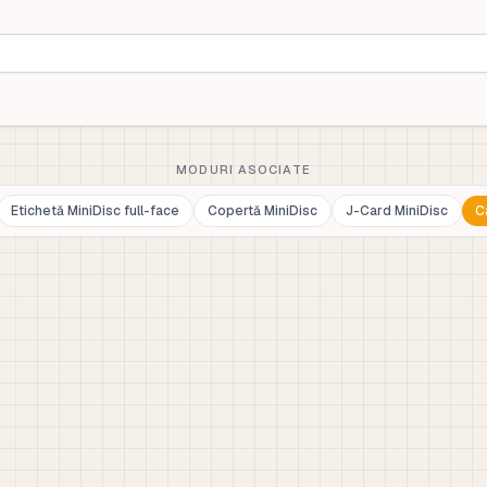
MODURI ASOCIATE
Etichetă MiniDisc full-face
Copertă MiniDisc
J-Card MiniDisc
C