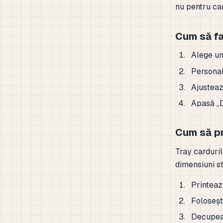
nu pentru ca
Cum să fa
Alege un
Personal
Ajusteaz
Apasă „D
Cum să pr
Tray carduril
dimensiuni st
Printeaz
Foloseșt
Decupeaz