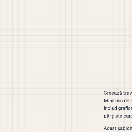
Creează tray
MiniDisc de d
includ grafic
părți ale car
Acest șablon