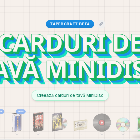
TAPERCRAFT BETA
CARDURI D
AVĂ MINIDI
Creează carduri de tavă MiniDisc
EE
FREE