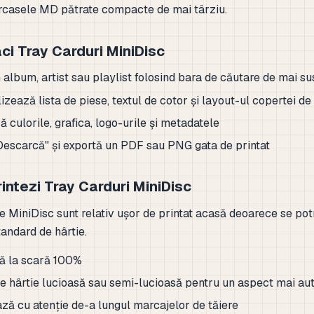
rcasele MD pătrate compacte de mai târziu.
ci Tray Carduri MiniDisc
 album, artist sau playlist folosind bara de căutare de mai s
izează lista de piese, textul de cotor și layout-ul copertei de
ă culorile, grafica, logo-urile și metadatele
escarcă" și exportă un PDF sau PNG gata de printat
intezi Tray Carduri MiniDisc
e MiniDisc sunt relativ ușor de printat acasă deoarece se po
andard de hârtie.
ă la scară 100%
e hârtie lucioasă sau semi-lucioasă pentru un aspect mai aut
ă cu atenție de-a lungul marcajelor de tăiere