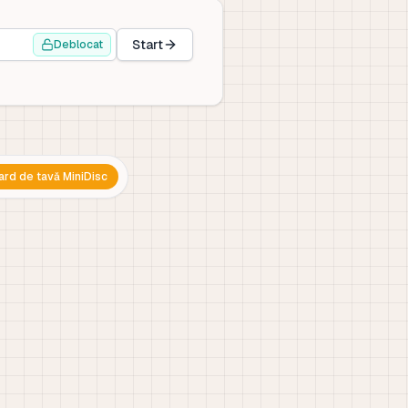
Start
Deblocat
ard de tavă MiniDisc