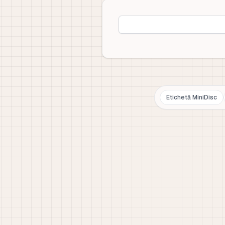
Etichetă MiniDisc