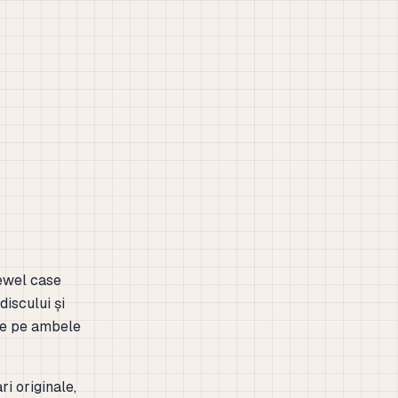
jewel case
discului și
e de pe ambele
i originale,