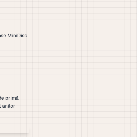
ase MiniDisc
de primă
l anilor