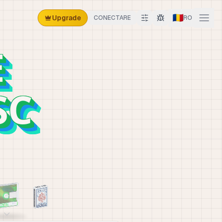
🇷🇴
Upgrade
CONECTARE
RO
E
SC