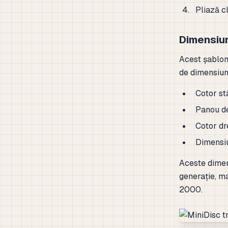
Pliază cl
Dimensiu
Acest șablon
de dimensiu
Cotor s
Panou d
Cotor d
Dimensi
Aceste dimen
generație, ma
2000.