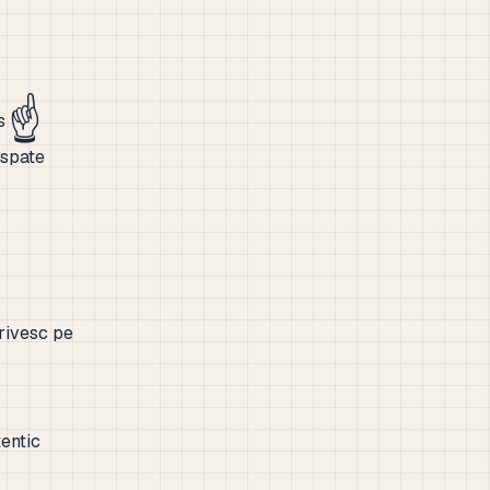
☝️
us
 spate
trivesc pe
entic