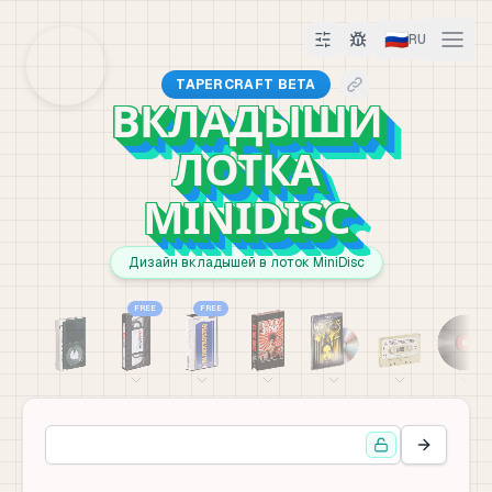
🇷🇺
RU
TAPERCRAFT BETA
ВКЛАДЫШИ
ЛОТКА
MINIDISC
Дизайн вкладышей в лоток MiniDisc
FREE
FREE