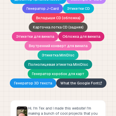
Генератор J-Card
Этикетки CD
Вкладыши CD (обложка)
Карточка лотка CD (задняя)
Этикетки для винила
Обложка для винила
Внутренний конверт для винила
Этикетка MiniDisc
Полнолицевая этикетка MiniDisc
Генератор коробок для карт
Генератор 3D текста
What the Google Font
Hi, I'm Tex and I made this website! I'm
making a bunch of cool projects that you