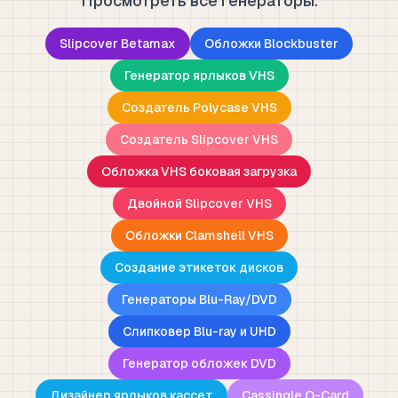
Просмотреть все генераторы.
Slipcover Betamax
Обложки Blockbuster
Генератор ярлыков VHS
Создатель Polycase VHS
Создатель Slipcover VHS
Обложка VHS боковая загрузка
Двойной Slipcover VHS
Обложки Clamshell VHS
Создание этикеток дисков
Генераторы Blu-Ray/DVD
Слипковер Blu-ray и UHD
Генератор обложек DVD
Дизайнер ярлыков кассет
Cassingle O-Card