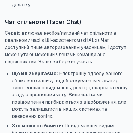
додатку.
Чат спільноти (Taper Chat)
Сервіс включає необов'язковий чат спільноти в
реальному часі з ШІ-асистентом («HAL»). Чат
доступний лише авторизованим учасникам, і доступ
може бути обмежений членами команди або
підписниками. Якщо ви берете участь:
Що ми зберігаємо:
Електронну адресу вашого
облікового запису, відображуване ім'я, аватар,
зміст ваших повідомлень, реакції, скарги та вашу
згоду з правилами чату. Видалені вами
повідомлення прибираються з відображення, але
можуть залишатися в наших системах та
резервних копіях.
Хто може це бачити:
Повідомлення видимі
іншим учасникам чату, але не широкому загалу.