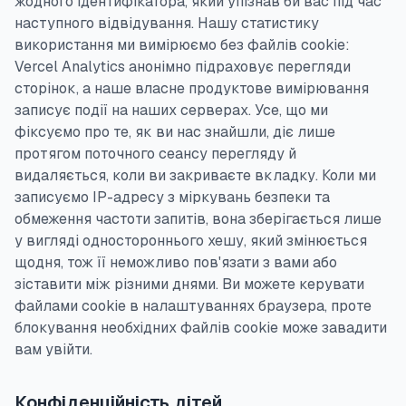
жодного ідентифікатора, який упізнав би вас під час
наступного відвідування. Нашу статистику
використання ми вимірюємо без файлів cookie:
Vercel Analytics анонімно підраховує перегляди
сторінок, а наше власне продуктове вимірювання
записує події на наших серверах. Усе, що ми
фіксуємо про те, як ви нас знайшли, діє лише
протягом поточного сеансу перегляду й
видаляється, коли ви закриваєте вкладку. Коли ми
записуємо IP-адресу з міркувань безпеки та
обмеження частоти запитів, вона зберігається лише
у вигляді одностороннього хешу, який змінюється
щодня, тож її неможливо пов'язати з вами або
зіставити між різними днями. Ви можете керувати
файлами cookie в налаштуваннях браузера, проте
блокування необхідних файлів cookie може завадити
вам увійти.
Конфіденційність дітей