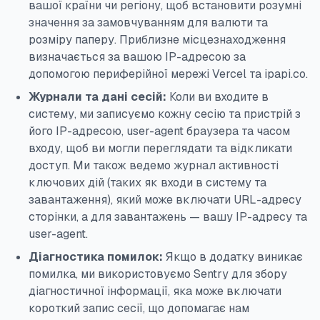
вашої країни чи регіону, щоб встановити розумні
значення за замовчуванням для валюти та
розміру паперу. Приблизне місцезнаходження
визначається за вашою IP-адресою за
допомогою периферійної мережі Vercel та ipapi.co.
Журнали та дані сесій:
Коли ви входите в
систему, ми записуємо кожну сесію та пристрій з
його IP-адресою, user-agent браузера та часом
входу, щоб ви могли переглядати та відкликати
доступ. Ми також ведемо журнал активності
ключових дій (таких як входи в систему та
завантаження), який може включати URL-адресу
сторінки, а для завантажень — вашу IP-адресу та
user-agent.
Діагностика помилок:
Якщо в додатку виникає
помилка, ми використовуємо Sentry для збору
діагностичної інформації, яка може включати
короткий запис сесії, що допомагає нам