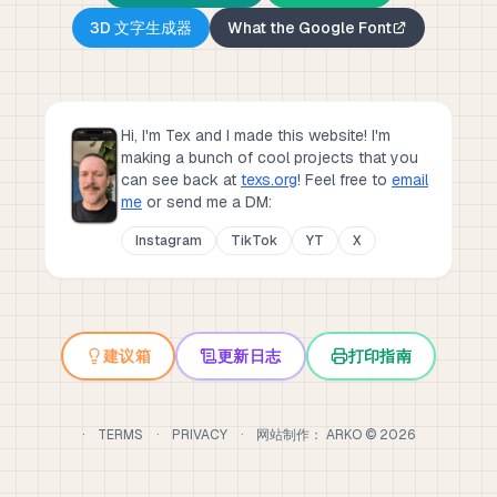
3D 文字生成器
What the Google Font
Hi, I'm Tex and I made this website! I'm
making a bunch of cool projects that you
can see back at
texs.org
!
Feel free to
email
me
or send me a DM:
Instagram
TikTok
YT
X
建议箱
更新日志
打印指南
·
TERMS
·
PRIVACY
·
网站制作：
ARKO
©
2026