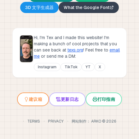
3D 文字生成器
What the Google Font
Hi, I'm Tex and I made this website! I'm
making a bunch of cool projects that you
can see back at
texs.org
!
Feel free to
email
me
or send me a DM:
Instagram
TikTok
YT
X
建议箱
更新日志
打印指南
·
TERMS
·
PRIVACY
·
网站制作：
ARKO
©
2026