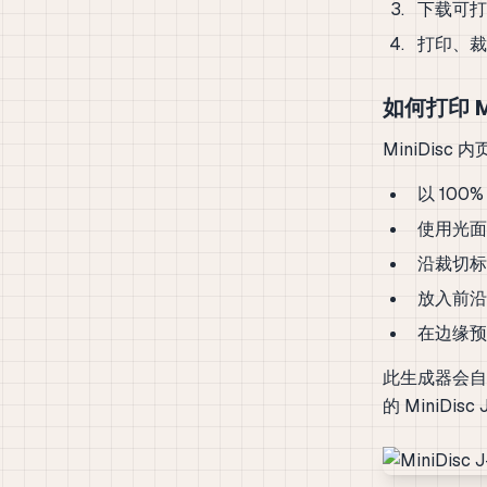
下载可打印
打印、裁切
如何打印 Mi
MiniDis
以 100
使用光面
沿裁切标
放入前沿
在边缘预
此生成器会自
的 MiniDisc