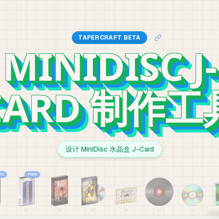
TAPERCRAFT BETA
MINIDISC J-
CARD 制作工
设计 MiniDisc 水晶盒 J-Card
EE
FREE