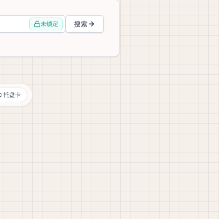
搜索
未锁定
sc 托盘卡