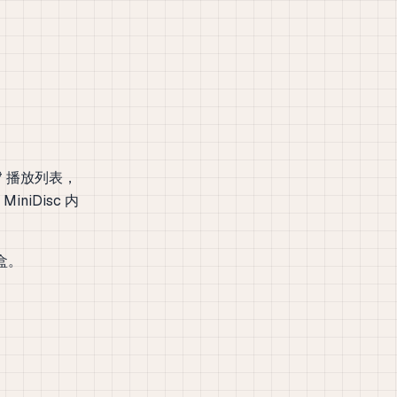
y* 播放列表，
iDisc 内
盒。