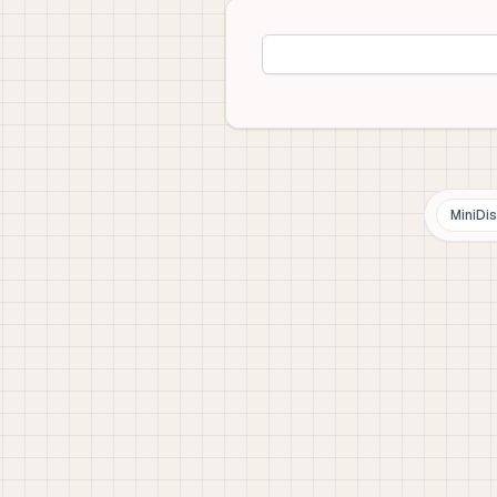
MiniDi