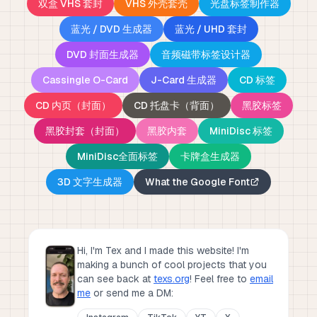
双盒 VHS 套封
VHS 外壳套壳
光盘标签制作器
蓝光 / DVD 生成器
蓝光 / UHD 套封
DVD 封面生成器
音频磁带标签设计器
Cassingle O-Card
J-Card 生成器
CD 标签
CD 内页（封面）
CD 托盘卡（背面）
黑胶标签
黑胶封套（封面）
黑胶内套
MiniDisc 标签
MiniDisc全面标签
卡牌盒生成器
3D 文字生成器
What the Google Font
Hi, I'm Tex and I made this website! I'm
making a bunch of cool projects that you
can see back at
texs.org
!
Feel free to
email
me
or send me a DM: