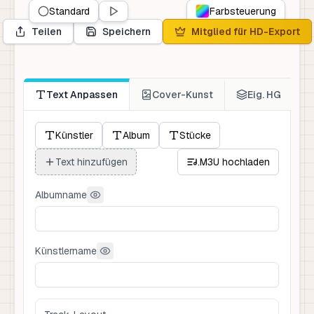
Standard
Farbsteuerung
Teilen
Speichern
Mitglied für HD-Export
Text Anpassen
Cover-Kunst
Eig. HG
Künstler
Album
Stücke
Text hinzufügen
.M3U hochladen
Albumname
Künstlername