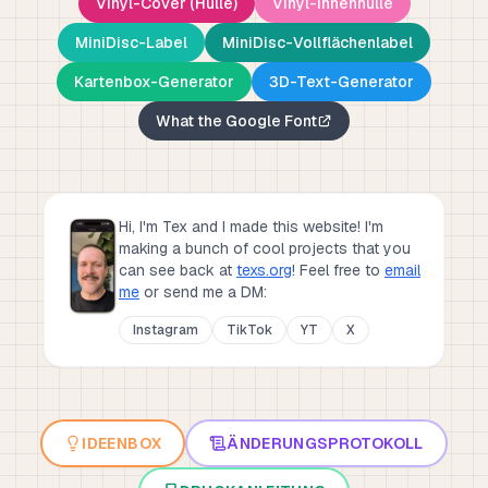
Vinyl-Cover (Hülle)
Vinyl-Innenhülle
MiniDisc-Label
MiniDisc-Vollflächenlabel
Kartenbox-Generator
3D-Text-Generator
What the Google Font
Hi, I'm Tex and I made this website! I'm
making a bunch of cool projects that you
can see back at
texs.org
!
Feel free to
email
me
or send me a DM:
Instagram
TikTok
YT
X
IDEENBOX
ÄNDERUNGSPROTOKOLL