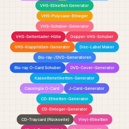
VHS-Etiketten Generator
VHS-Polycase-Einleger
VHS-Schuber-Generator
VHS-Seitenlader-Hülle
Doppel-VHS-Schuber
VHS-Klapphüllen-Generator
Disc-Label Maker
Blu-ray-/DVD-Generatoren
Blu-ray O-Card Schuber
DVD-Cover-Generator
Kassettenetiketten-Generator
Cassingle O-Card
J-Card-Generator
CD-Etiketten-Generator
CD-Einleger-Generator
CD-Traycard (Rückseite)
Vinyl-Etiketten