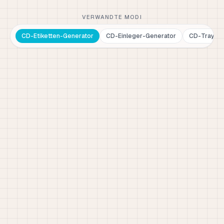
VERWANDTE MODI
CD-Etiketten-Generator
CD-Einleger-Generator
CD-Traycar