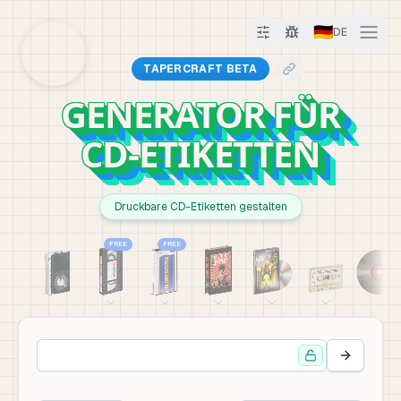
🇩🇪
DE
TAPERCRAFT BETA
GENERATOR FÜR
CD-ETIKETTEN
Druckbare CD-Etiketten gestalten
FREE
FREE