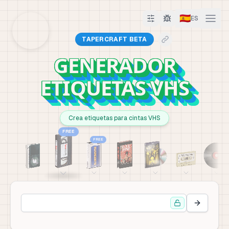
🇪🇸
ES
TAPERCRAFT BETA
GENERADOR
ETIQUETAS VHS
Crea etiquetas para cintas VHS
FREE
FREE