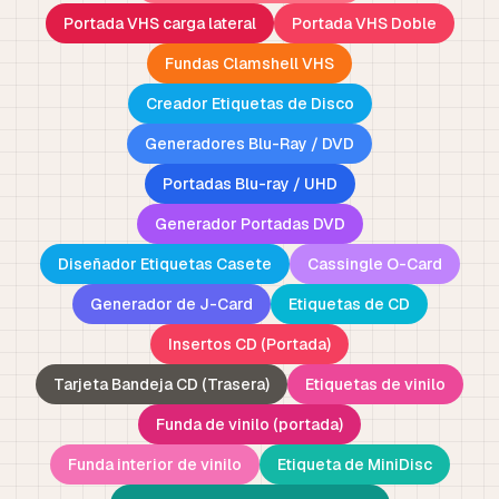
Portada VHS carga lateral
Portada VHS Doble
Fundas Clamshell VHS
Creador Etiquetas de Disco
Generadores Blu-Ray / DVD
Portadas Blu-ray / UHD
Generador Portadas DVD
Diseñador Etiquetas Casete
Cassingle O-Card
Generador de J-Card
Etiquetas de CD
Insertos CD (Portada)
Tarjeta Bandeja CD (Trasera)
Etiquetas de vinilo
Funda de vinilo (portada)
Funda interior de vinilo
Etiqueta de MiniDisc