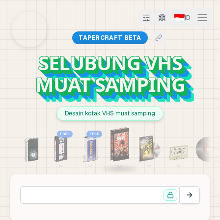
🇮🇩
ID
TAPERCRAFT BETA
SELUBUNG VHS
MUAT SAMPING
Desain kotak VHS muat samping
FREE
FREE