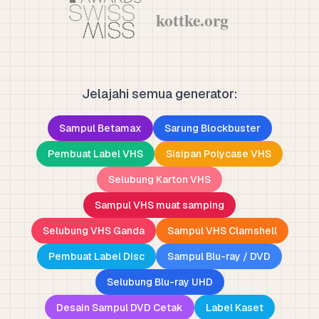
Jelajahi semua generator:
Sampul Betamax
Sarung Blockbuster
Pembuat Label VHS
Sisipan Polycase VHS
Selubung Karton VHS
Sampul VHS muat samping
Selubung VHS Ganda
Sampul VHS Clamshell
Pembuat Label Disc
Sampul Blu-ray / DVD
Selubung Blu-ray UHD
Desain Sampul DVD Cetak
Label Kaset