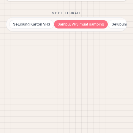
MODE TERKAIT
Selubung Karton VHS
Sampul VHS muat samping
Selubung V