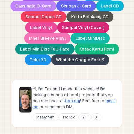
Cassingle O-Card
Sisipan J-Card
Label CD
Sampul Depan CD
Kartu Belakang CD
Label Vinyl
Sampul Vinyl (Cover)
Inner Sleeve Vinyl
Label MiniDisc
Label MiniDisc Full-Face
Kotak Kartu Remi
Teks 3D
What the Google Font
Hi, I'm Tex and I made this website! I'm
making a bunch of cool projects that you
can see back at
texs.org
!
Feel free to
email
me
or send me a DM:
Instagram
TikTok
YT
X