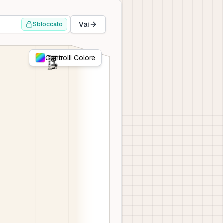
Vai
Sbloccato
Controlli Colore