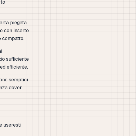
sto
carta piegata
o con inserto
no compatto.
i
io sufficiente
ed efficiente.
Sono semplici
enza dover
e useresti