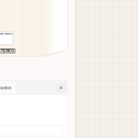
00000-000000-0
S
T
E
R
E
O
Codici