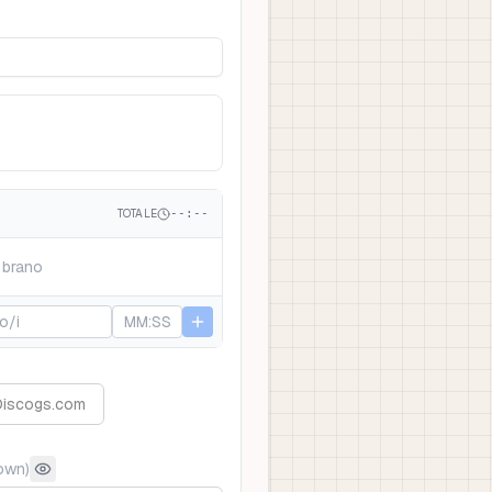
TOTALE
--:--
 brano
 Discogs.com
down
)