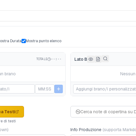
ostra Durata
Mostra punto elenco
Lato B
TOTALE
--:--
n brano
Nessun
ca Testi
Cerca note di copertina su
e di testi
down
)
Info Produzione
(
supporta Mark