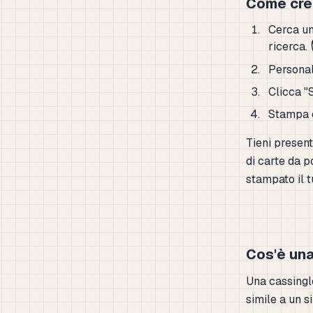
Come crea
Cerca un
ricerca.
Personali
Clicca "
Stampa e 
Tieni presen
di carte da p
stampato il t
Cos'è un
Una cassingle
simile a un si