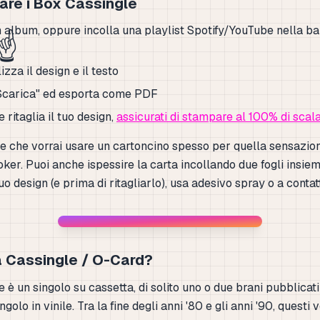
re i Box Cassingle
 album, oppure incolla una playlist Spotify/YouTube nella bar
☝️
zza il design e il testo
Scarica" ed esporta come PDF
ritaglia il tuo design,
assicurati di stampare al 100% di scal
te che vorrai usare un cartoncino spesso per quella sensazio
oker. Puoi anche ispessire la carta incollando due fogli insi
uo design (e prima di ritagliarlo), usa adesivo spray o a contat
a Cassingle / O-Card?
 è un singolo su cassetta, di solito uno o due brani pubblicati
ngolo in vinile. Tra la fine degli anni '80 e gli anni '90, questi