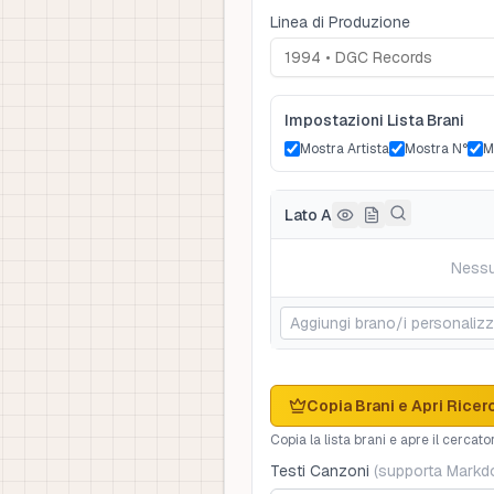
Linea di Produzione
Impostazioni Lista Brani
Mostra Artista
Mostra N°
M
Lato A
Nessu
Copia Brani e Apri Ricer
Copia la lista brani e apre il cercator
Testi Canzoni
(
supporta Mark