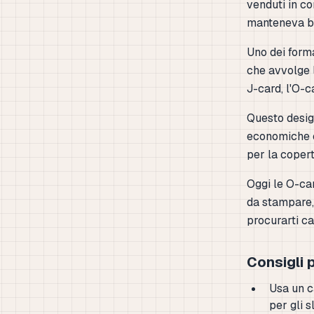
venduti in co
manteneva bas
Uno dei forma
che avvolge 
J-card, l'O-c
Questo design
economiche ed
per la copert
Oggi le O-car
da stampare, 
procurarti ca
Consigli 
Usa un ca
per gli 