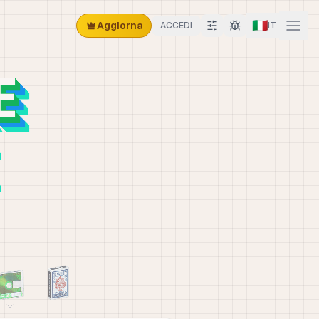
🇮🇹
Aggiorna
ACCEDI
IT
E