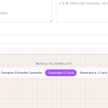
MODALITÀ CORRELATE
Designer Etichette Cassette
Cassingle O-Card
Generatore J-Card