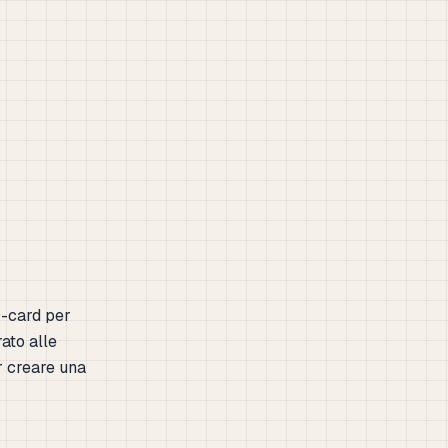
O-card per
rato alle
r creare una