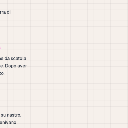
ra di
a
ne da scatola
eme. Dopo aver
to.
 su nastro,
 venivano