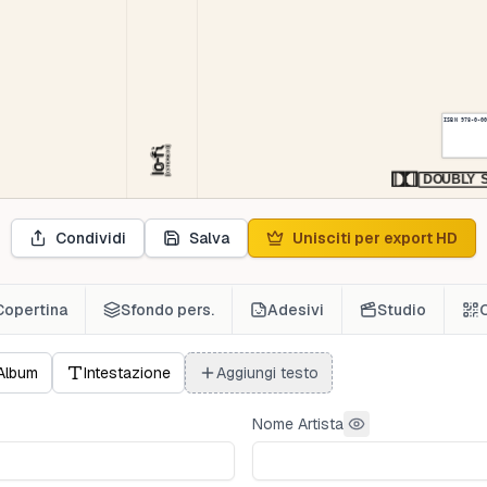
ISBN
978-0-0
D
O
U
B
L
Y
Condividi
Salva
Unisciti per export HD
Copertina
Sfondo pers.
Adesivi
Studio
Album
Intestazione
Aggiungi testo
Nome Artista