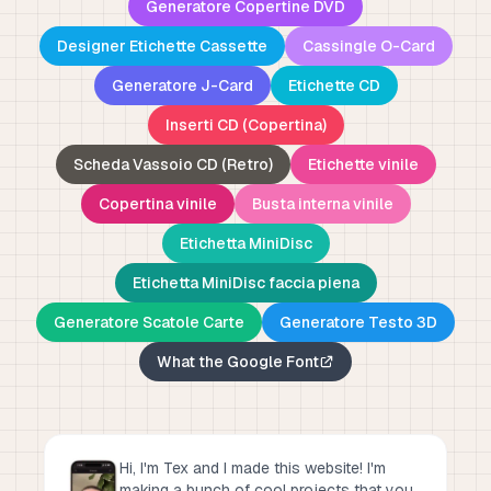
Generatore Copertine DVD
Designer Etichette Cassette
Cassingle O-Card
Generatore J-Card
Etichette CD
Inserti CD (Copertina)
Scheda Vassoio CD (Retro)
Etichette vinile
Copertina vinile
Busta interna vinile
Etichetta MiniDisc
Etichetta MiniDisc faccia piena
Generatore Scatole Carte
Generatore Testo 3D
What the Google Font
Hi, I'm Tex and I made this website! I'm
making a bunch of cool projects that you