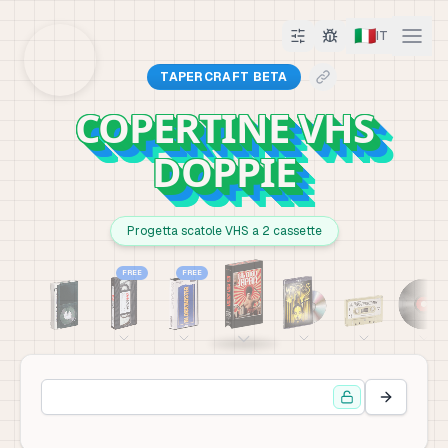
🇮🇹
IT
TAPERCRAFT BETA
COPERTINE VHS
DOPPIE
Progetta scatole VHS a 2 cassette
FREE
FREE