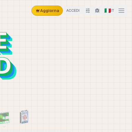
🇮🇹
Aggiorna
ACCEDI
IT
E
D