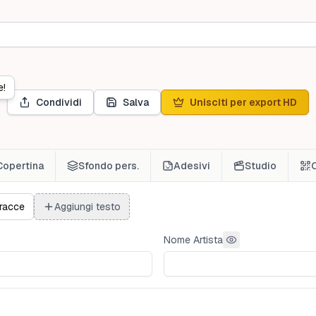
e!
Condividi
Salva
Unisciti per export HD
Copertina
Sfondo pers.
Adesivi
Studio
racce
Aggiungi testo
Nome Artista