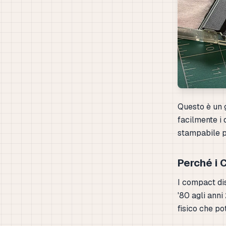
Questo è un 
facilmente i 
stampabile p
Perché i 
I compact dis
'80 agli ann
fisico che po