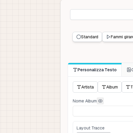
Standard
Fammi girar
Personalizza Testo
Artista
Album
T
Nome Album
Layout Tracce