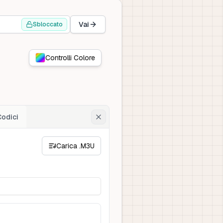
Vai
Sbloccato
Controlli Colore
Codici
Carica .M3U