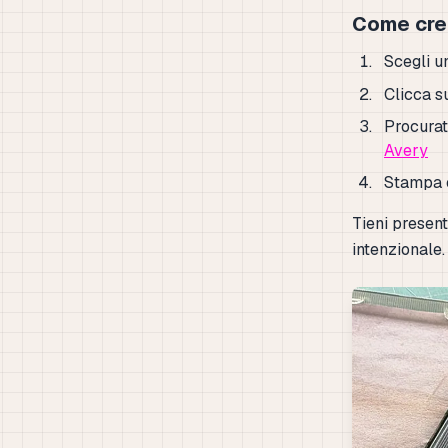
Come cre
Scegli u
Clicca s
Procurat
Avery
Stampa e 
Tieni present
intenzionale.