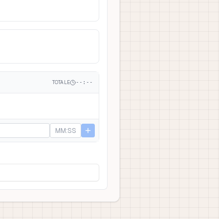
TOTALE
--:--