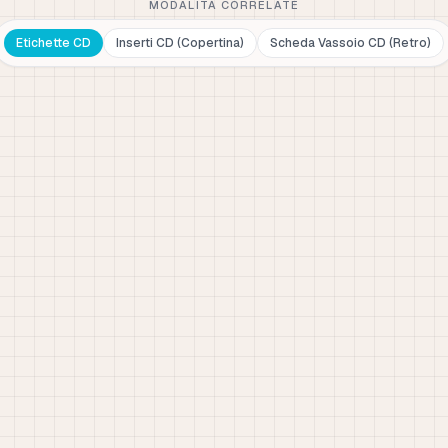
MODALITÀ CORRELATE
Etichette CD
Inserti CD (Copertina)
Scheda Vassoio CD (Retro)