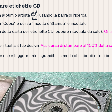
are etichette CD
☝️
n album o artista
usando la barra di ricerca.
u "Copia" e poi su "Incolla e Stampa" e incollalo
i della carta per etichette CD (oppure ritagliala da solo):
Onl
ritaglia il tuo design.
Assicurati di stampare al 100% della s
e che è leggermente ingrandito, in modo che sbordi oltre i bor