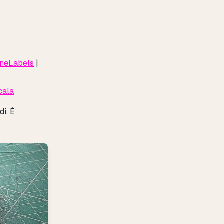
ineLabels
|
cala
di. È