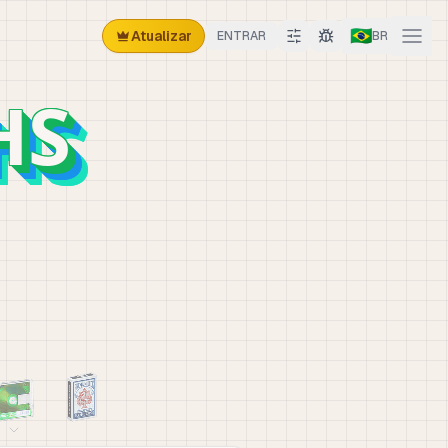
🇧🇷
Atualizar
ENTRAR
BR
HS