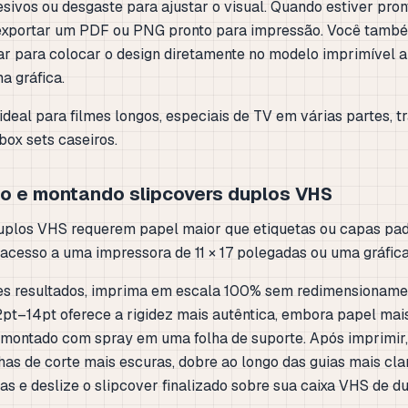
esivos ou desgaste para ajustar o visual. Quando estiver pron
 exportar um PDF ou PNG pronto para impressão. Você tamb
ar para colocar o design diretamente no modelo imprimível a
a gráfica.
ideal para filmes longos, especiais de TV em várias partes, 
box sets caseiros.
do e montando slipcovers duplos VHS
uplos VHS requerem papel maior que etiquetas ou capas pad
 acesso a uma impressora de 11 × 17 polegadas ou uma gráfica
s resultados, imprima em escala 100% sem redimensionamen
12pt–14pt oferece a rigidez mais autêntica, embora papel mai
 montado com spray em uma folha de suporte. Após imprimir,
has de corte mais escuras, dobre ao longo das guias mais cla
s e deslize o slipcover finalizado sobre sua caixa VHS de dua