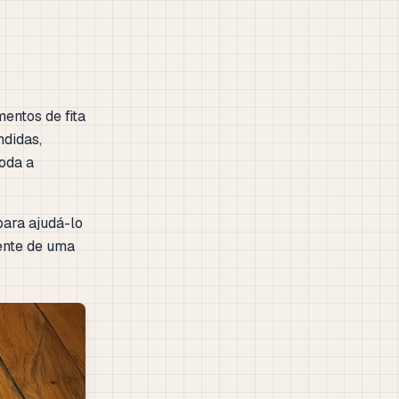
entos de fita
ndidas,
toda a
ara ajudá-lo
ente de uma