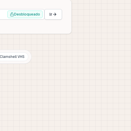
Ir
Desbloqueado
Clamshell VHS