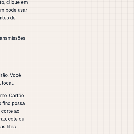
to, clique em
ém pode usar
ntes de
transmissões
rão. Você
 local.
to. Cartão
s fino possa
 corte ao
ras, cole ou
s fitas.