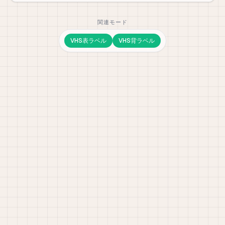
関連モード
VHS表ラベル
VHS背ラベル