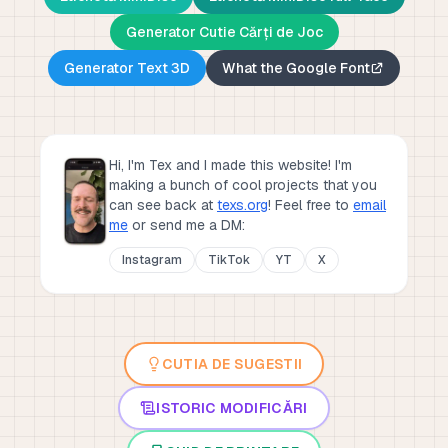
Generator Cutie Cărți de Joc
Generator Text 3D
What the Google Font
Hi, I'm Tex and I made this website! I'm
making a bunch of cool projects that you
can see back at
texs.org
!
Feel free to
email
me
or send me a DM:
Instagram
TikTok
YT
X
CUTIA DE SUGESTII
ISTORIC MODIFICĂRI