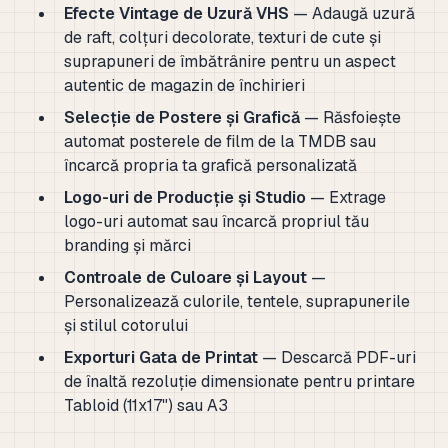
Efecte Vintage de Uzură VHS
— Adaugă uzură
de raft, colțuri decolorate, texturi de cute și
suprapuneri de îmbătrânire pentru un aspect
autentic de magazin de închirieri
Selecție de Postere și Grafică
— Răsfoiește
automat posterele de film de la TMDB sau
încarcă propria ta grafică personalizată
Logo-uri de Producție și Studio
— Extrage
logo-uri automat sau încarcă propriul tău
branding și mărci
Controale de Culoare și Layout
—
Personalizează culorile, tentele, suprapunerile
și stilul cotorului
Exporturi Gata de Printat
— Descarcă PDF-uri
de înaltă rezoluție dimensionate pentru printare
Tabloid (11x17") sau A3