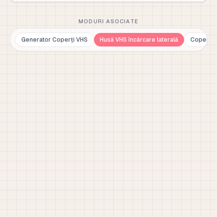
MODURI ASOCIATE
Generator Coperți VHS
Husă VHS încărcare laterală
Copertă 