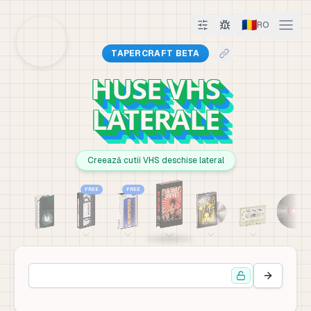
🇷🇴
RO
TAPERCRAFT BETA
HUSE VHS
LATERALE
Creează cutii VHS deschise lateral
FREE
FREE