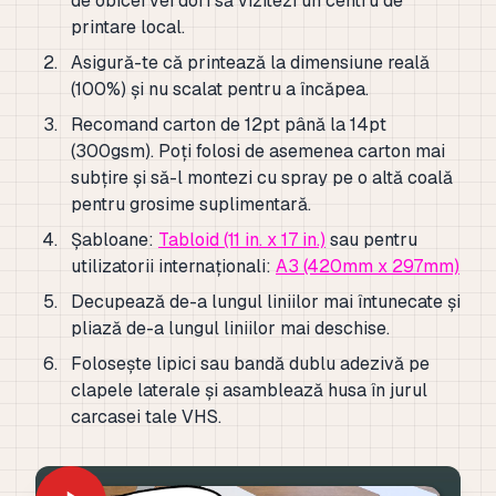
de obicei vei dori să vizitezi un centru de
printare local.
Asigură-te că printează la dimensiune reală
(100%) și nu scalat pentru a încăpea.
Recomand carton de 12pt până la 14pt
(300gsm). Poți folosi de asemenea carton mai
subțire și să-l montezi cu spray pe o altă coală
pentru grosime suplimentară.
Șabloane:
Tabloid (11 in. x 17 in.)
sau pentru
utilizatorii internaționali:
A3 (420mm x 297mm)
Decupează de-a lungul liniilor mai întunecate și
pliază de-a lungul liniilor mai deschise.
Folosește lipici sau bandă dublu adezivă pe
clapele laterale și asamblează husa în jurul
carcasei tale VHS.