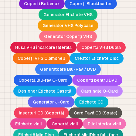
Coperți Betamax
Coperți Blockbuster
Generator Etichete VHS
Generator VHS Polycase
Generator Coperți VHS
Husă VHS încărcare laterală
Copertă VHS Dublă
Coperți VHS Clamshell
Creator Etichete Disc
Generatoare Blu-Ray / DVD
Copertă Blu-ray O-Card
Coperți pentru DVD
Designer Etichete Casetă
Cassingle O-Card
Generator J-Card
Etichete CD
Inserturi CD (Copertă)
Card Tavă CD (Spate)
Etichete vinil
Copertă vinil
Plic interior vinil
Etichetă MiniDisc
Etichetă MiniDisc full-face