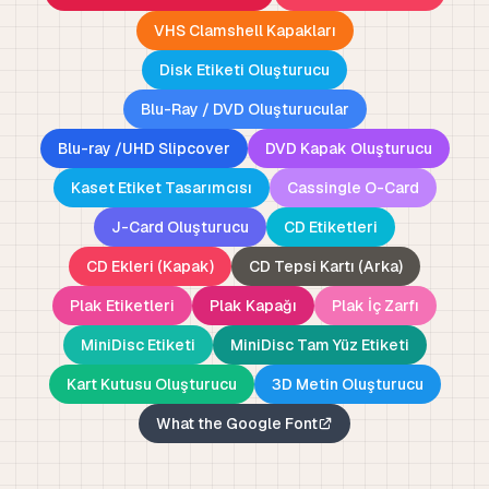
VHS Clamshell Kapakları
Disk Etiketi Oluşturucu
Blu-Ray / DVD Oluşturucular
Blu-ray /UHD Slipcover
DVD Kapak Oluşturucu
Kaset Etiket Tasarımcısı
Cassingle O-Card
J-Card Oluşturucu
CD Etiketleri
CD Ekleri (Kapak)
CD Tepsi Kartı (Arka)
Plak Etiketleri
Plak Kapağı
Plak İç Zarfı
MiniDisc Etiketi
MiniDisc Tam Yüz Etiketi
Kart Kutusu Oluşturucu
3D Metin Oluşturucu
What the Google Font