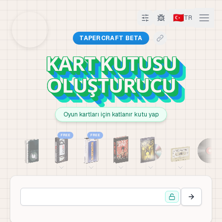
🇹🇷
TR
TAPERCRAFT BETA
KART KUTUSU
OLUŞTURUCU
Oyun kartları için katlanır kutu yap
FREE
FREE