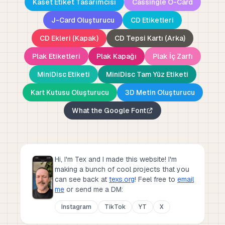
Kaset Etiket Tasarımcısı
Cassingle O-Card
J-Card Oluşturucu
CD Etiketleri
CD Ekleri (Kapak)
CD Tepsi Kartı (Arka)
Plak Etiketleri
Plak Kapağı
Plak İç Zarfı
MiniDisc Etiketi
MiniDisc Tam Yüz Etiketi
Kart Kutusu Oluşturucu
3D Metin Oluşturucu
What the Google Font
Hi, I'm Tex and I made this website! I'm
making a bunch of cool projects that you
can see back at
texs.org
!
Feel free to
email
me
or send me a DM:
Instagram
TikTok
YT
X