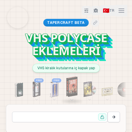
🇹🇷
TR
TAPERCRAFT BETA
VHS POLYCASE
EKLEMELERI
VHS kiralık kutularına iç kapak yap
FREE
FREE