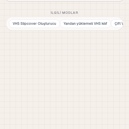
İLGILI MODLAR
VHS Slipcover Oluşturucu
Yandan yüklemeli VHS kılıf
Çift VHS