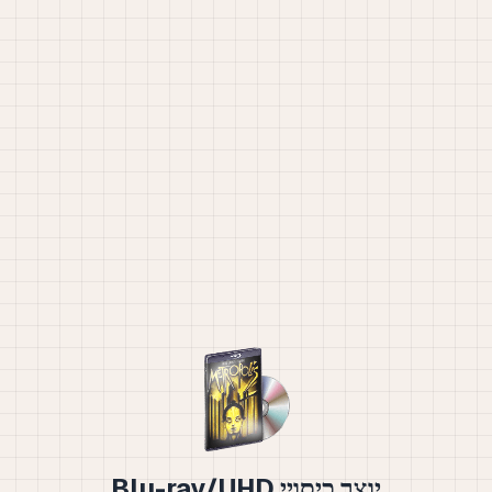
יוצר כיסויי Blu-ray/UHD