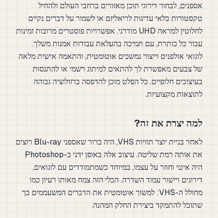
אספנים, לבחור דירוגי תוכן מאזורים ברחבי העולם ולהחיל
טקסטורות בלאי עדינות לריאליזם או לשמור על דברים נקיים
לחלוטין למראה UHD מודרני. אפשרויות פוסטרים מרובות זמינות
עבור כל כותרת, עם תמיכה בהעלאת עבודות אמנות משלך.
לוגואי אולפנים וייצור נמשכים אוטומטית, והתאמה אישית מלאה
של צבעים מאפשרת לך להתאים למיתוג רשמי או להתנסות
בעיצובים חלופיים. כל הפלט מוכן להדפסה ברזולוציה גבוהה
לתוצאות מקצועיות.
למה יצרת את זה?
לאחר בניית יוצר תוויות VHS, היה ברור שאספני Blu-ray רוצים
את אותה רמת שליטה. עיצוב אלה באופן ידני ב-Photoshop
היה איטי וחוזר על עצמו, במיוחד כשמתמודדים עם לוגואים,
דירוגים ויישור עמוד השדרה. הכלי הזה צמח מאותו רעיון כמו
מחולל ה-VHS: למשוך אוטומטית את הדברים המשעממים כך
שתוכל להתמקד ביצירת החלק המהנה.