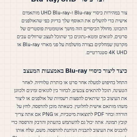
צור במהירות כיסויי Blu-ray ו-UHD Blu-ray מותאמים
אישית כדי להשלים את האוסף שלך בדיוק כפי שהאולפנים
התכוונו. מחולל הכיסויים הזה מושך אוטומטית פוסטרים של
סרטים, לוגואים ומטא-נתונים כך שתוכל לעצב שרוולים עבים
מקרטון שמחלקים בצורה מושלמת על פני מארזי Blu-ray או
4K UHD סטנדרטיים.
כיצד ליצור כיסויי Blu-ray באמצעות המעצב
התחל בחיפוש למעלה אחר סרט או כותרת טלוויזיה. לאחר
הטעינה, תוכל להתאים צבעים, לבחור בין לוגואים זמינים ולכוונן
את העיצוב כך שיתאים להפצות רשמיות של אולפנים או ליצור
משהו מותאם אישית לחלוטין. כשאתה מוכן להדפסה, לחץ על
הורדה ובחר PDF לתוצאות מיטביות, או PNG אם אתה צריך
קובץ תמונה. אתה יכול גם להשתמש בהעתק והדבק והדפסה כדי
להכניס את העיצוב לתבנית הניתנת להדפסה. משם, שלח אותו