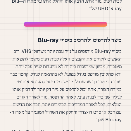
לבית דפוס, גזור אותו, הדבק אותו והחלק אותו על מארז ה-Blu-
ray או UHD שלך.
כיצד להדפיס ולהרכיב כיסויי Blu-ray
כיסויי Blu-ray מודפסים על נייר עבה יותר משרוולי VHS. רוב
האנשים לוקחים את הקבצים האלה לבית דפוס מקומי לתוצאות
מיטביות, מכיוון שמדפסות ביתיות לא מיועדות לנייר עבה יותר.
ודא שהקובץ מודפס בגודל בפועל, לא בהתאמה לגודל. קרטון כבד
עובד הכי טוב כך שהשרוול מרגיש כמו כיסוי קמעונאי אותנטי.
במידת הצורך, אתה יכול להדפיס על נייר דק יותר ולהדביק אותו
לגיליון שני כדי לבנות עובי. לאחר ההדפסה, גזור לאורך הקווים
המלאים, קפל לאורך המדריכים הבהירים יותר, חבר את הדשים
עם דבק או סרט דו-צדדי והחלק את השרוול המוגמר על מארז ה-
Blu-ray שלך.