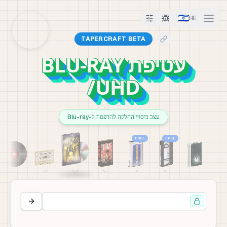
🇮🇱
HE
TAPERCRAFT BETA
עטיפת BLU-RAY
/UHD
עצב כיסויי החלקה להדפסה ל-Blu-ray
FREE
FREE