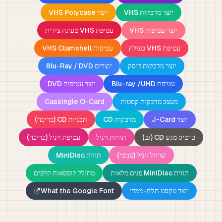
יוצר מדבקות VHS
יוצר VHS Polycase
יוצר עטיפות VHS
עטיפת VHS טעינה צידית
עטיפת VHS כפולה
עטיפות VHS Clamshell
יוצר מדבקות דיסק
יוצרים Blu-Ray / DVD
עטיפת Blu-ray /UHD
יוצר עטיפות DVD
מעצב מדבקות קסטות
Cassingle O-Card
יוצר J-Card
מדבקות CD
תבניות CD (כריכה)
כרטיס מגש CD (גב)
תוויות ויניל
עטיפת ויניל (כריכה)
שרוול ויניל (פנימי)
תווית MiniDisc
תווית MiniDisc פנים מלאות
מחולל קופסאות קלפים
יוצר טקסט תלת-ממדי
What the Google Font