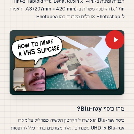
תבניות זמינות ב-Legal (8.5in x 14in), גודל Tabloid ב-(11in
x 17in) והדפסה מטרית ב-A3 (297mm × 420 mm), תואמות
ל-Photoshop או כלים מקוונים כמו Photopea.
מהו כיסוי Blu-ray?
כיסוי Blu-ray הוא שרוול הקרטון הקשיח שמחליק על מארז
Blu-ray או UHD סטנדרטי. אלה מצורפים בדרך כלל להדפסות