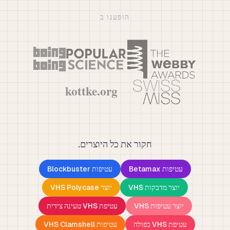
הופענו ב
חקור את כל היוצרים.
עטיפות Betamax
עטיפות Blockbuster
יוצר מדבקות VHS
יוצר VHS Polycase
יוצר עטיפות VHS
עטיפת VHS טעינה צידית
עטיפת VHS כפולה
עטיפות VHS Clamshell