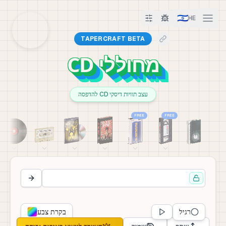
🇮🇱
HE
TAPERCRAFT BETA
מחוללי CD
עצב תוויות דיסקי CD להדפסה
FREE
FREE
רגיל
בקרת צבע