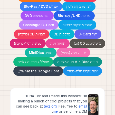
יוצר מדבקות דיסק
יוצרים Blu-Ray / DVD
עטיפת Blu-ray /UHD
יוצר עטיפות DVD
מעצב מדבקות קסטות
Cassingle O-Card
יוצר J-Card
מדבקות CD
תבניות CD (כריכה)
כרטיס מגש CD (גב)
תוויות ויניל
עטיפת ויניל (כריכה)
שרוול ויניל (פנימי)
תווית MiniDisc
תווית MiniDisc פנים מלאות
מחולל קופסאות קלפים
יוצר טקסט תלת-ממדי
What the Google Font
Hi, I'm Tex and I made this website! I'm
making a bunch of cool projects that you
can see back at
texs.org
!
Feel free to
email
me
or send me a DM: