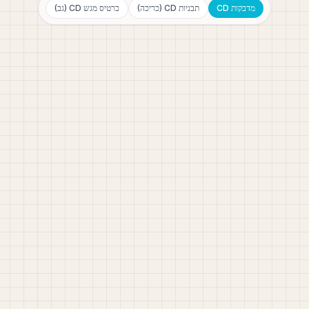
מדבקות CD
תבניות CD (כריכה)
כרטיס מגש CD (גב)