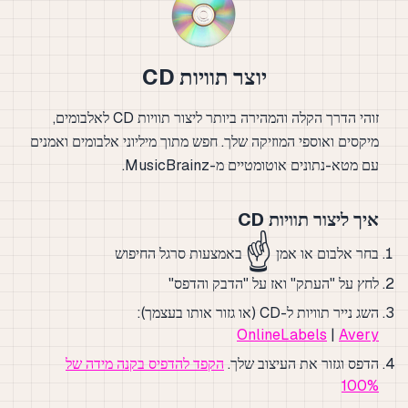
יוצר תוויות CD
זוהי הדרך הקלה והמהירה ביותר ליצור תוויות CD לאלבומים,
מיקסים ואוספי המוזיקה שלך. חפש מתוך מיליוני אלבומים ואמנים
עם מטא-נתונים אוטומטיים מ-MusicBrainz.
איך ליצור תוויות CD
☝️
בחר אלבום או אמן
באמצעות סרגל החיפוש
לחץ על "העתק" ואז על "הדבק והדפס"
השג נייר תוויות ל-CD (או גזור אותו בעצמך):
OnlineLabels
|
Avery
הדפס וגזור את העיצוב שלך.
הקפד להדפיס בקנה מידה של
100%