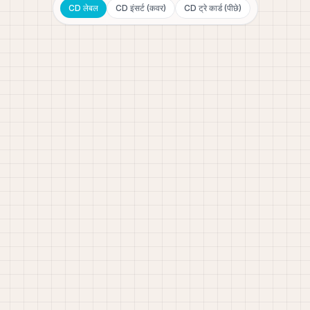
CD लेबल
CD इंसर्ट (कवर)
CD ट्रे कार्ड (पीछे)