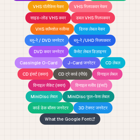
VHS पॉलीकेस मेकर
VHS स्लिपकवर मेकर
साइड-लोड VHS कवर
डबल VHS स्लिपकवर
VHS क्लैमशेल स्लीव्स
डिस्क लेबल मेकर
ब्लू-रे / DVD जनरेटर
ब्लू-रे /UHD स्लिपकवर
DVD कवर जनरेटर
कैसेट लेबल डिज़ाइनर
Cassingle O-Card
J-Card जनरेटर
CD लेबल
CD इंसर्ट (कवर)
CD ट्रे कार्ड (पीछे)
विनाइल लेबल
विनाइल जैकेट (कवर)
विनाइल स्लीव (इंसर्ट)
MiniDisc लेबल
MiniDisc फुल-फेस लेबल
कार्ड डेक बॉक्स जनरेटर
3D टेक्स्ट जनरेटर
What the Google Font