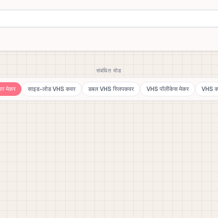
संबंधित मोड
र मेकर
साइड-लोड VHS कवर
डबल VHS स्लिपकवर
VHS पॉलीकेस मेकर
VHS क्ल