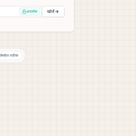
खोजें
अनलॉक
ैमशेल स्लीव्स