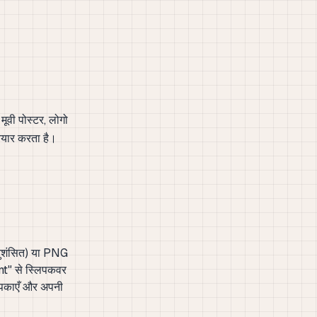
ूवी पोस्टर, लोगो
ैयार करता है।
नुशंसित) या PNG
t" से स्लिपकवर
 चिपकाएँ और अपनी