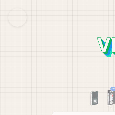
VH
FR