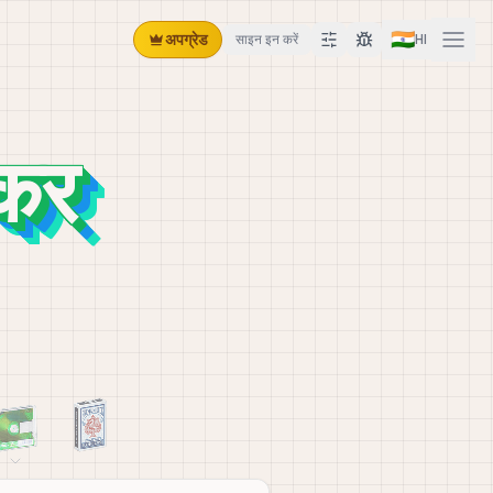
🇮🇳
अपग्रेड
साइन इन करें
HI
ेकर