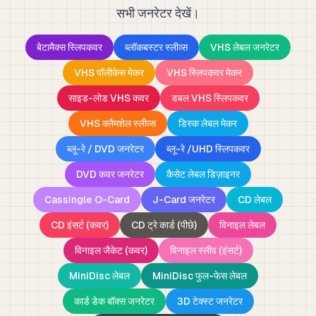
सभी जनरेटर देखें।
बेटामैक्स स्लिपकवर
ब्लॉकबस्टर स्लीव्स
VHS लेबल जनरेटर
VHS पॉलीकेस मेकर
VHS स्लिपकवर मेकर
साइड-लोड VHS कवर
डबल VHS स्लिपकवर
VHS क्लैमशेल स्लीव्स
डिस्क लेबल मेकर
ब्लू-रे / DVD जनरेटर
ब्लू-रे /UHD स्लिपकवर
DVD कवर जनरेटर
कैसेट लेबल डिज़ाइनर
Cassingle O-Card
J-Card जनरेटर
CD लेबल
CD इंसर्ट (कवर)
CD ट्रे कार्ड (पीछे)
विनाइल लेबल
विनाइल जैकेट (कवर)
विनाइल स्लीव (इंसर्ट)
MiniDisc लेबल
MiniDisc फुल-फेस लेबल
कार्ड डेक बॉक्स जनरेटर
3D टेक्स्ट जनरेटर