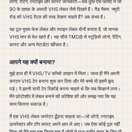
लोगो, रेटिंग, रनटाइम और कास्ट जानकारी—सब कुछ ऐसे फॉर्मेट में जो
90 के दशक के असली VHS लेबल जैसे दिखते हैं। मैड मैक्स: फ्युरी
रोड को VHS रेंटल की तरह देखना चाहते हैं? अब संभव है।
यह टूल मुख्य फेस लेबल और स्पाइन लेबल दोनों बनाता है, जो मानक
VHS माप से मेल खाते हैं। यह सीधे TMDB से स्टूडियो लोगो, रेटिंग,
कास्ट और अन्य मेटाडेटा खींचता है।
आपने यह क्यों बनाया?
मुझे हाल ही में VHS/TV कॉम्बो उपहार में मिला। जल्द ही मैंने अपनी
कस्टम VHS टेप बनाना शुरू कर दिया और मेरे बच्चे भी इसमें कूद
पड़े। वे इतनी सारी टेप रिकॉर्ड करना चाहते थे कि सब बिखरने लगा।
मैंने फ़ोटोशॉप में लेबल बनाने की कोशिश की और समझ गया कि यह
काम कितना थकाऊ है।
मैं एक VHS लेबल जनरेटर ढूँढना चाहता था—जो लोगो, रनटाइम,
डायरेक्टर और टॉप कास्ट अपने आप ले आए। जब ऐसा कोई टूल नहीं
मिला तो मैंने खुद बना लिया! बाद में लोगों ने फुल स्लीव कवर के लिए भी