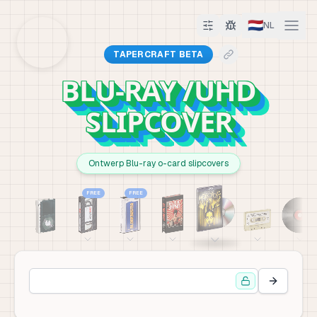
🇳🇱
NL
TAPERCRAFT BETA
BLU-RAY /UHD
SLIPCOVER
Ontwerp Blu-ray o-card slipcovers
FREE
FREE