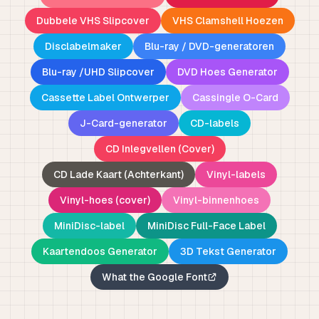
Dubbele VHS Slipcover
VHS Clamshell Hoezen
Disclabelmaker
Blu-ray / DVD-generatoren
Blu-ray /UHD Slipcover
DVD Hoes Generator
Cassette Label Ontwerper
Cassingle O-Card
J-Card-generator
CD-labels
CD Inlegvellen (Cover)
CD Lade Kaart (Achterkant)
Vinyl-labels
Vinyl-hoes (cover)
Vinyl-binnenhoes
MiniDisc-label
MiniDisc Full-Face Label
Kaartendoos Generator
3D Tekst Generator
What the Google Font