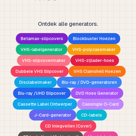
Ontdek alle generators.
Betamax-slipcovers
Blockbuster Hoezen
VHS-labelgenerator
VHS-polycasemaker
VHS-slipcovermaker
VHS-zijlader-hoes
Dubbele VHS Slipcover
VHS Clamshell Hoezen
Disclabelmaker
Blu-ray / DVD-generatoren
Blu-ray /UHD Slipcover
DVD Hoes Generator
Cassette Label Ontwerper
Cassingle O-Card
J-Card-generator
CD-labels
CD Inlegvellen (Cover)