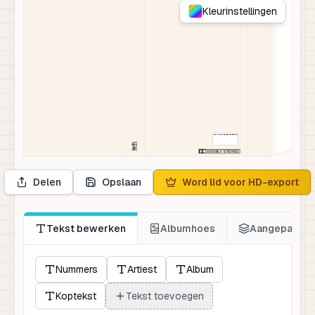
Kleurinstellingen
ISBN
978-0-000000-000000-0
D
O
U
B
L
Y
S
T
E
R
E
O
Delen
Opslaan
Word lid voor HD-export
Tekst bewerken
Albumhoes
Aangepaste 
Nummers
Artiest
Album
Koptekst
Tekst toevoegen