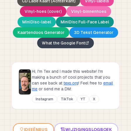
CD Lade Kaart (Achterkant)
Vinyl-labels
Vinyl-hoes (cover)
Vinyl-binnenhoes
MiniDisc-label
MiniDisc Full-Face Label
Kaartendoos Generator
3D Tekst Generator
What the Google Font
Hi, I'm Tex and I made this website! I'm
making a bunch of cool projects that you
can see back at
texs.org
!
Feel free to
email
me
or send me a DM:
Instagram
TikTok
YT
X
IDEEËNBUS
WIJZIGINGSLOGBOEK