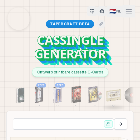
🇳🇱
NL
TAPERCRAFT BETA
CASSINGLE
GENERATOR
Ontwerp printbare cassette O-Cards
FREE
FREE