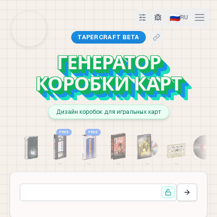
🇷🇺
RU
TAPERCRAFT BETA
ГЕНЕРАТОР
КОРОБКИ КАРТ
Дизайн коробок для игральных карт
FREE
FREE