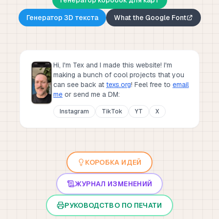
Генератор коробок для карт
Генератор 3D текста
What the Google Font
Hi, I'm Tex and I made this website! I'm
making a bunch of cool projects that you
can see back at
texs.org
!
Feel free to
email
me
or send me a DM:
Instagram
TikTok
YT
X
КОРОБКА ИДЕЙ
ЖУРНАЛ ИЗМЕНЕНИЙ
РУКОВОДСТВО ПО ПЕЧАТИ