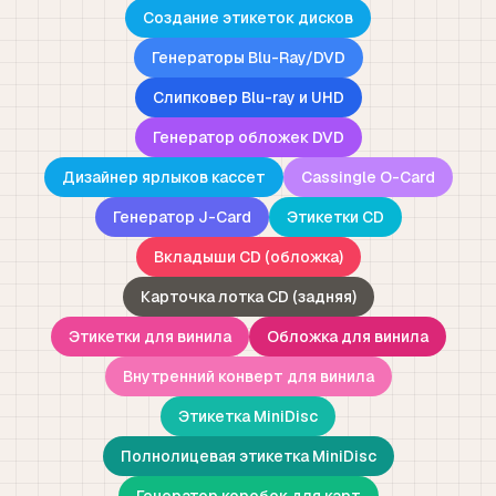
Создание этикеток дисков
Генераторы Blu-Ray/DVD
Слипковер Blu-ray и UHD
Генератор обложек DVD
Дизайнер ярлыков кассет
Cassingle O-Card
Генератор J-Card
Этикетки CD
Вкладыши CD (обложка)
Карточка лотка CD (задняя)
Этикетки для винила
Обложка для винила
Внутренний конверт для винила
Этикетка MiniDisc
Полнолицевая этикетка MiniDisc