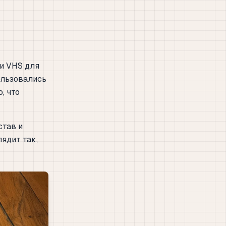
и VHS для
ользовались
, что
став и
лядит так,