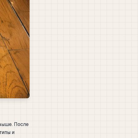
выше. После
типы и