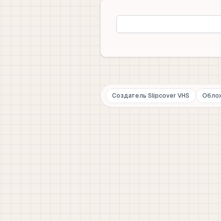
Создатель Slipcover VHS
Облож