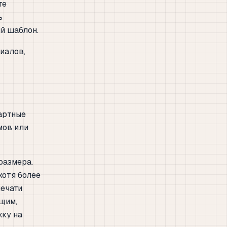
те
ь
ый шаблон.
иалов,
артные
мов или
размера.
хотя более
печати
щим,
жку на