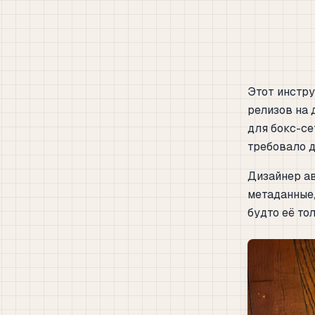
Этот инстр
релизов на 
для бокс-се
требовало д
Дизайнер ав
метаданные,
будто её то