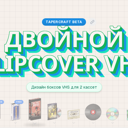
TAPERCRAFT BETA
ДВОЙНОЙ
LIPCOVER V
Дизайн боксов VHS для 2 кассет
EE
FREE