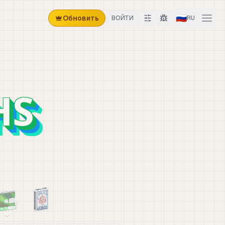
🇷🇺
Обновить
ВОЙТИ
RU
HS