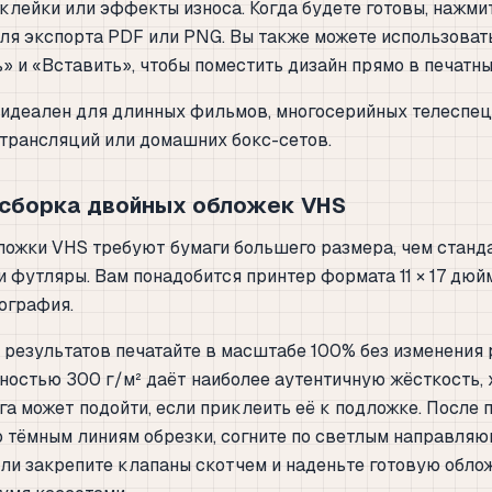
клейки или эффекты износа. Когда будете готовы, нажми
ля экспорта PDF или PNG. Вы также можете использоват
» и «Вставить», чтобы поместить дизайн прямо в печатн
 идеален для длинных фильмов, многосерийных телеспец
трансляций или домашних бокс-сетов.
 сборка двойных обложек VHS
ложки VHS требуют бумаги большего размера, чем станд
и футляры. Вам понадобится принтер формата 11 × 17 дюй
ография.
результатов печатайте в масштабе 100% без изменения 
ностью 300 г/м² даёт наиболее аутентичную жёсткость, 
га может подойти, если приклеить её к подложке. После 
 тёмным линиям обрезки, согните по светлым направляю
ли закрепите клапаны скотчем и наденьте готовую обло