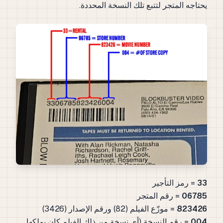
يحتاجه المتجر لتتبع تلك النسخة المحددة.
33
= رمز التأجير
06785
= رقم المتجر
823426
= موزّع الفيلم (82) ورقم الإصدار (3426)
004
= رقم النسخة (أي نسخة من ذلك الفيلم كان يملكها