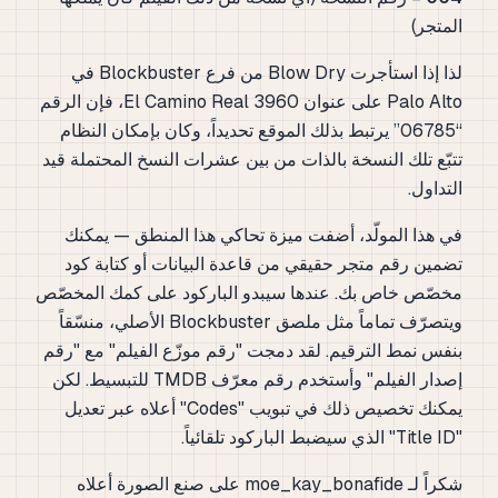
المتجر)
لذا إذا استأجرت
Blow Dry
من فرع Blockbuster في
Palo Alto على عنوان 3960 El Camino Real، فإن الرقم
“06785” يرتبط بذلك الموقع تحديداً، وكان بإمكان النظام
تتبّع تلك النسخة بالذات من بين عشرات النسخ المحتملة قيد
التداول.
في هذا المولّد، أضفت ميزة تحاكي هذا المنطق — يمكنك
تضمين رقم متجر حقيقي من قاعدة البيانات أو كتابة كود
مخصّص خاص بك. عندها سيبدو الباركود على كمك المخصّص
ويتصرّف تماماً مثل ملصق Blockbuster الأصلي، منسّقاً
بنفس نمط الترقيم. لقد دمجت "رقم موزّع الفيلم" مع "رقم
إصدار الفيلم" وأستخدم رقم معرّف TMDB للتبسيط. لكن
يمكنك تخصيص ذلك في تبويب "Codes" أعلاه عبر تعديل
"Title ID" الذي سيضبط الباركود تلقائياً.
شكراً لـ moe_kay_bonafide على صنع الصورة أعلاه