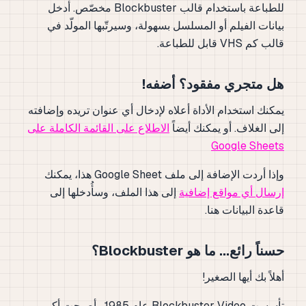
للطباعة باستخدام قالب Blockbuster مخصّص. أدخل
بيانات الفيلم أو المسلسل بسهولة، وسيرتّبها المولّد في
قالب كم VHS قابل للطباعة.
هل متجري مفقود؟ أضفه!
يمكنك استخدام الأداة أعلاه لإدخال أي عنوان تريده وإضافته
إلى الغلاف. أو يمكنك أيضاً
الاطلاع على القائمة الكاملة على
Google Sheets
وإذا أردت الإضافة إلى ملف Google Sheet هذا، يمكنك
إرسال أي مواقع إضافية
إلى هذا الملف، وسأُدخلها إلى
قاعدة البيانات هنا.
حسناً رائع... ما هو Blockbuster؟
أهلاً بك أيها الصغير!
تأسست Blockbuster Video عام 1985 وأصبحت أكبر