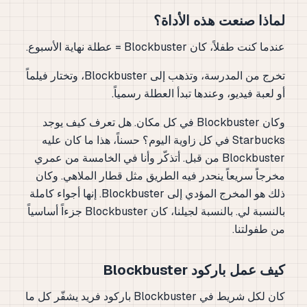
لماذا صنعت هذه الأداة؟
عندما كنت طفلاً، كان Blockbuster = عطلة نهاية الأسبوع.
تخرج من المدرسة، وتذهب إلى Blockbuster، وتختار فيلماً
أو لعبة فيديو، وعندها تبدأ العطلة رسمياً.
وكان Blockbuster في كل مكان. هل تعرف كيف يوجد
Starbucks في كل زاوية اليوم؟ حسناً، هذا ما كان عليه
Blockbuster من قبل. أتذكّر وأنا في الخامسة من عمري
مخرجاً سريعاً ينحدر فيه الطريق مثل قطار الملاهي. وكان
ذلك هو المخرج المؤدي إلى Blockbuster. إنها أجواء كاملة
بالنسبة لي. بالنسبة لجيلنا، كان Blockbuster جزءاً أساسياً
من طفولتنا.
كيف عمل باركود Blockbuster
كان لكل شريط في Blockbuster باركود فريد يشفّر كل ما