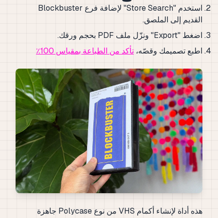
استخدم "Store Search" لإضافة فرع Blockbuster
القديم إلى الملصق.
اضغط "Export" ونزّل ملف PDF بحجم ورقك.
اطبع تصميمك وقصّه،
تأكد من الطباعة بمقياس 100٪
هذه أداة لإنشاء أكمام VHS من نوع Polycase جاهزة