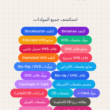
استكشف جميع المولدات.
أغلفة Betamax
أغلفة Blockbuster
مولّد ملصقات VHS
صانع Polycase VHS
صانع غلاف VHS
غلاف VHS تحميل جانبي
غلاف VHS مزدوج
أغلفة Clamshell VHS
صانع ملصقات الأقراص
مولّدات Blu-Ray / DVD
غلاف Blu-ray / UHD
مولّد غلاف DVD
مصمم ملصقات الأشرطة
Cassingle O-Card
مولّد J-Card
ملصقات CD
إدراجات CD (الغلاف)
بطاقة درج CD (الخلفية)
ملصقات الفينيل