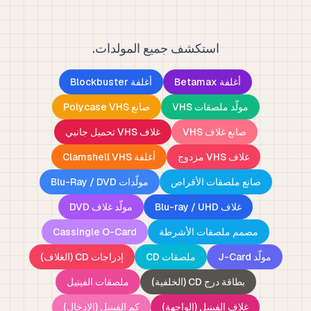
استكشف جميع المولدات.
أغلفة Betamax
أغلفة Blockbuster
مولّد ملصقات VHS
صانع Polycase VHS
صانع غلاف VHS
غلاف VHS تحميل جانبي
غلاف VHS مزدوج
أغلفة Clamshell VHS
صانع ملصقات الأقراص
مولّدات Blu-Ray / DVD
غلاف Blu-ray / UHD
مولّد غلاف DVD
مصمم ملصقات الأشرطة
Cassingle O-Card
مولّد J-Card
ملصقات CD
إدراجات CD (الغلاف)
بطاقة درج CD (الخلفية)
ملصقات الفينيل
غلاف الفينيل (الواجهة)
كم الفينيل (الإدخال)