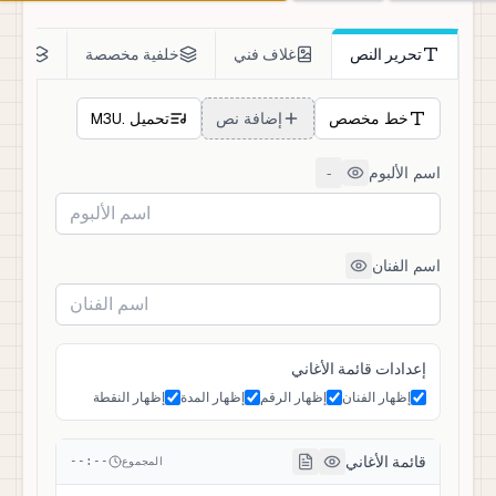
تحرير النص
غلاف فني
خلفية مخصصة
تراك
خط مخصص
إضافة نص
تحميل .M3U
اسم الألبوم
-
اسم الفنان
إعدادات قائمة الأغاني
إظهار الفنان
إظهار الرقم
إظهار المدة
إظهار النقطة
قائمة الأغاني
المجموع
--:--