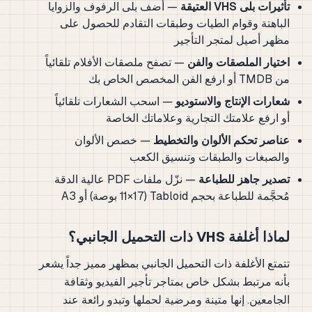
تأثيرات بلى VHS العتيقة
— أضف بلى الرفوف والزوايا
الباهتة وقوام الطيات وطبقات التقادم للحصول على
مظهر أصيل لمتجر التأجير
اختيار الملصقات والفن
— تصفح ملصقات الأفلام تلقائياً
من TMDB أو ارفع الفن المخصص الخاص بك
شعارات الإنتاج والاستوديو
— اسحب الشعارات تلقائياً
أو ارفع علامتك التجارية وعلاماتك الخاصة
عناصر تحكم الألوان والتخطيط
— خصص الألوان
والصبغات والطبقات وتنسيق الكعب
تصدير جاهز للطباعة
— نزّل ملفات PDF عالية الدقة
مُحجَّمة للطباعة بحجم Tabloid (11×17 بوصة) أو A3
لماذا أغلفة VHS ذات التحميل الجانبي؟
تتمتع الأغلفة ذات التحميل الجانبي بمظهر مميز جداً يشعر
بأنه مرتبط بشكل خاص بمتاجر تأجير الفيديو وثقافة
الجامعين. إنها متينة ومرضية لحملها وتبدو رائعة عند