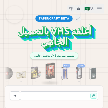
🇸🇦
AR
TAPERCRAFT BETA
أغلفة VHS بالتحميل
الجانبي
تصميم صناديق VHS بتحميل جانبي
FREE
FREE