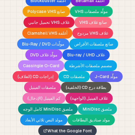
أغلفة Betamax
أغلفة Blockbuster
مولّد ملصقات VHS
صانع Polycase VHS
صانع غلاف VHS
غلاف VHS تحميل جانبي
غلاف VHS مزدوج
أغلفة Clamshell VHS
صانع ملصقات الأقراص
مولّدات Blu-Ray / DVD
غلاف Blu-ray / UHD
مولّد غلاف DVD
مصمم ملصقات الأشرطة
Cassingle O-Card
مولّد J-Card
ملصقات CD
إدراجات CD (الغلاف)
بطاقة درج CD (الخلفية)
ملصقات الفينيل
غلاف الفينيل (الواجهة)
كم الفينيل (الإدخال)
ملصق MiniDisc
ملصق MiniDisc كامل الوجه
مولد صناديق البطاقات
مولد النص ثلاثي الأبعاد
What the Google Font