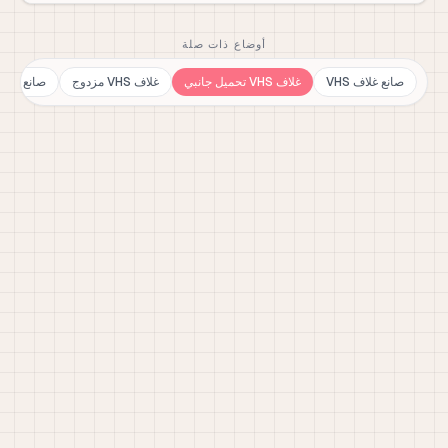
أوضاع ذات صلة
صانع غلاف VHS
غلاف VHS تحميل جانبي
غلاف VHS مزدوج
صانع Polycase VHS