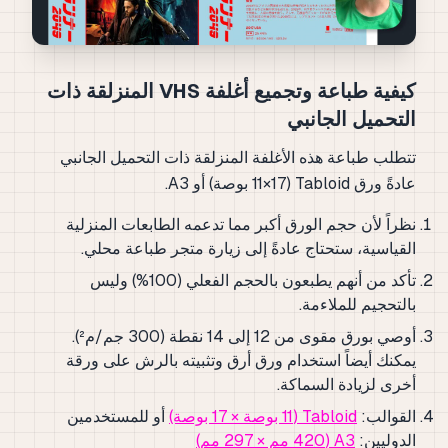
كيفية طباعة وتجميع أغلفة VHS المنزلقة ذات
التحميل الجانبي
تتطلب طباعة هذه الأغلفة المنزلقة ذات التحميل الجانبي
عادةً ورق Tabloid (11×17 بوصة) أو A3.
نظراً لأن حجم الورق أكبر مما تدعمه الطابعات المنزلية
القياسية، ستحتاج عادةً إلى زيارة متجر طباعة محلي.
تأكد من أنهم يطبعون بالحجم الفعلي (100%) وليس
بالتحجيم للملاءمة.
أوصي بورق مقوى من 12 إلى 14 نقطة (300 جم/م²).
يمكنك أيضاً استخدام ورق أرق وتثبيته بالرش على ورقة
أخرى لزيادة السماكة.
القوالب:
Tabloid (11 بوصة × 17 بوصة)
أو للمستخدمين
الدوليين:
A3 (420 مم × 297 مم)