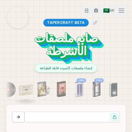
🇸🇦
AR
TAPERCRAFT BETA
صانع ملصقات
الأشرطة
إنشاء ملصقات كاسيت قابلة للطباعة
FREE
FREE