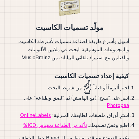
مولّد تسميات الكاسيت
أسهل وأسرع طريقة لصناعة تسميات لأشرطة الكاسيت
والمجموعات الموسيقية. ابحث في ملايين الألبومات
والفنانين مع استيراد تلقائي للبيانات من MusicBrainz.
كيفية إعداد تسميات الكاسيت
☝️
اختر ألبوماً أو فناناً
من شريط البحث.
انقر على "نسخ" (مع الهامش) ثم "لصق وطباعة" على
Photopea
اشترِ أوراق ملصقات لطابعتك المنزلية:
OnlineLabels
اطبع وقصّ تصميمك.
تأكد من الطباعة بمقياس 100%
صُمم النموذج مع قدر بسيط من الـ Bleed حول الحواف