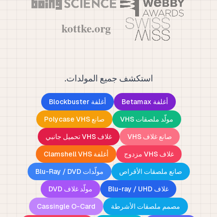
استكشف جميع المولدات.
أغلفة Betamax
أغلفة Blockbuster
مولّد ملصقات VHS
صانع Polycase VHS
صانع غلاف VHS
غلاف VHS تحميل جانبي
غلاف VHS مزدوج
أغلفة Clamshell VHS
صانع ملصقات الأقراص
مولّدات Blu-Ray / DVD
غلاف Blu-ray / UHD
مولّد غلاف DVD
مصمم ملصقات الأشرطة
Cassingle O-Card