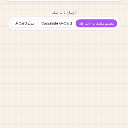
أوضاع ذات صلة
مصمم ملصقات الأشرطة
Cassingle O-Card
مولّد J-Card