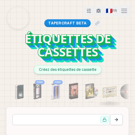
🇫🇷
FR
TAPERCRAFT BETA
ÉTIQUETTES DE
CASSETTES
Créez des étiquettes de cassette
FREE
FREE