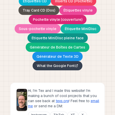
Étiquettes CD
Inserts CD (Pochette)
Tray Card CD (Dos)
Étiquettes vinyle
Pochette vinyle (couverture)
Sous-pochette vinyle
Étiquette MiniDisc
Étiquette MiniDisc pleine face
Générateur de Boîtes de Cartes
Générateur de Texte 3D
What the Google Font
Hi, I'm Tex and I made this website! I'm
making a bunch of cool projects that you
can see back at
texs.org
!
Feel free to
email
me
or send me a DM:
Instagram
TikTok
YT
X