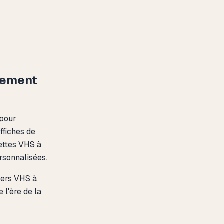
gement
 pour
ffiches de
ettes VHS à
rsonnalisées.
iers VHS à
 l'ère de la