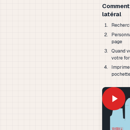
Comment 
latéral
Recherc
Personna
page
Quand vo
votre fo
Imprimez
pochette 