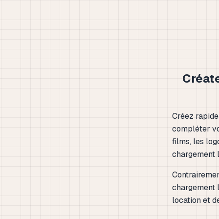
Créat
Créez rapide
compléter vo
films, les l
chargement l
Contrairemen
chargement l
location et d