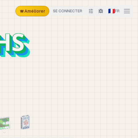
🇫🇷
Améliorer
SE CONNECTER
FR
HS