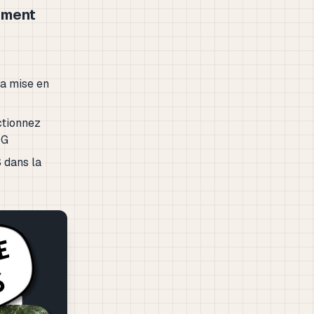
ement
la mise en
ctionnez
NG
S dans la