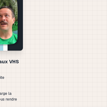
eaux VHS
ite
arge la
ous rendre