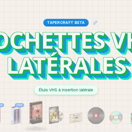
TAPERCRAFT BETA
OCHETTES V
LATÉRALES
Étuis VHS à insertion latérale
EE
FREE