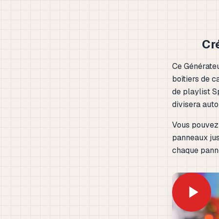
Cr
Ce Générateu
boîtiers de c
de playlist 
divisera aut
Vous pouvez 
panneaux jusq
chaque panne