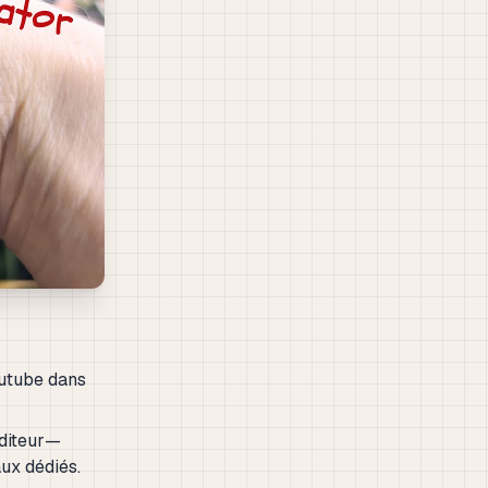
outube dans
éditeur—
ux dédiés.