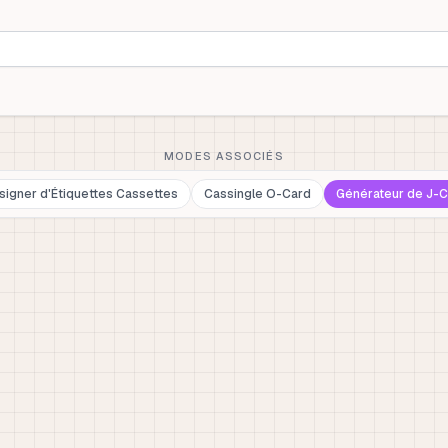
MODES ASSOCIÉS
signer d'Étiquettes Cassettes
Cassingle O-Card
Générateur de J-C