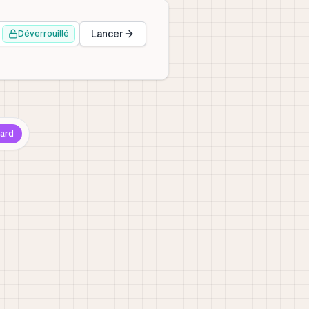
Lancer
Déverrouillé
ard