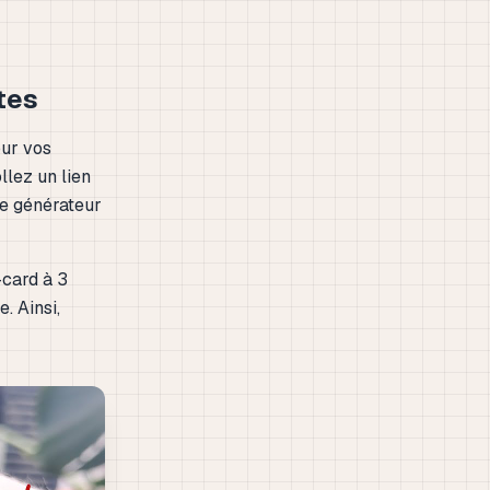
tes
our vos
llez un lien
Le générateur
-card à 3
. Ainsi,