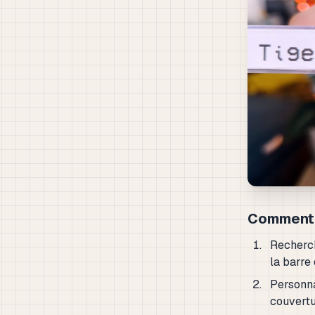
Comment 
Recherch
la barre
Personna
couvertu