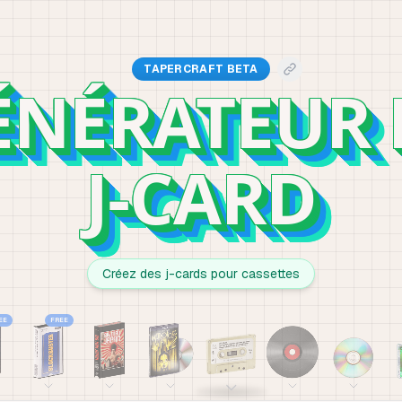
TAPERCRAFT BETA
ÉNÉRATEUR 
J-CARD
Créez des j-cards pour cassettes
EE
FREE