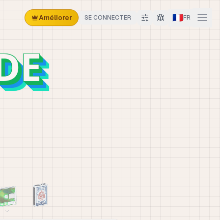
🇫🇷
Améliorer
SE CONNECTER
FR
DE