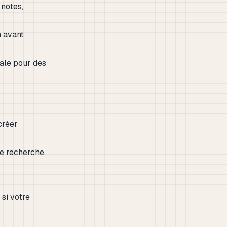
notes,
n avant
nale pour des
créer
de recherche.
si votre